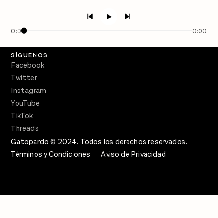
Semanario Gatopardo
En Qué Momento
0:00
0:00
Crecer en Distopía
SÍGUENOS
Facebook
Twitter
Instagram
YouTube
TikTok
Threads
Gatopardo © 2024. Todos los derechos reservados.
Términos y Condiciones
Aviso de Privacidad