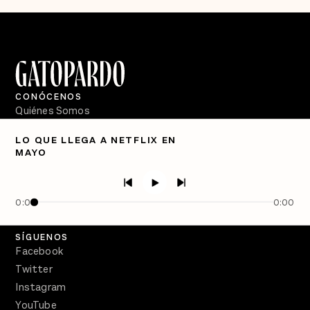
CONÓCENOS
Quiénes Somos
Directorio
LO QUE LLEGA A NETFLIX EN
MAYO
PÓDCASTS
Semanario Gatopardo
En Qué Momento
0:00
0:00
Crecer en Distopía
SÍGUENOS
Facebook
Twitter
Instagram
YouTube