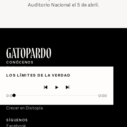
Auditorio Nacional el 5 de abril.
CONÓCENOS
Quiénes Somos
LOS LÍMITES DE LA VERDAD
Directorio
PÓDCASTS
Semanario Gatopardo
0:00
0:00
En Qué Momento
Crecer en Distopía
SÍGUENOS
Facebook