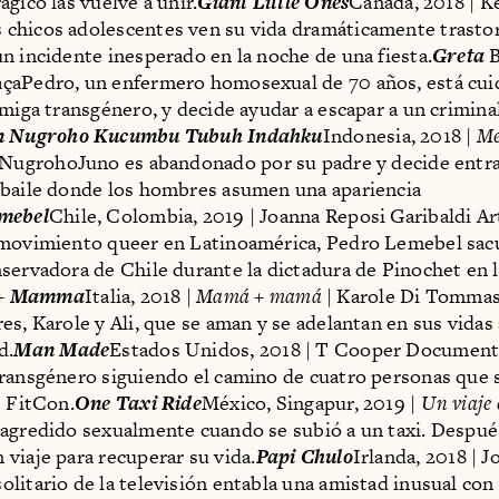
gico las vuelve a unir.
Giant Little Ones
Canadá, 2018 | K
chicos adolescentes ven su vida dramáticamente trasto
n incidente inesperado en la noche de una fiesta.
Greta
B
çaPedro, un enfermero homosexual de 70 años, está cui
amiga transgénero, y decide ayudar a escapar a un crimina
n Nugroho Kucumbu Tubuh Indahku
Indonesia, 2018 |
Me
 NugrohoJuno es abandonado por su padre y decide entra
 baile donde los hombres asumen una apariencia
mebel
Chile, Colombia, 2019 | Joanna Reposi Garibaldi Ar
 movimiento queer en Latinoamérica, Pedro Lemebel sacu
servadora de Chile durante la dictadura de Pinochet en 
+ Mamma
Italia, 2018 |
Mamá + mamá
| Karole Di Tommas
es, Karole y Ali, que se aman y se adelantan en sus vidas
d.
Man Made
Estados Unidos, 2018 | T Cooper Documenta
ransgénero siguiendo el camino de cuatro personas que 
s FitCon.
One Taxi Ride
México, Singapur, 2019 |
Un viaje 
agredido sexualmente cuando se subió a un taxi. Despué
viaje para recuperar su vida.
Papi Chulo
Irlanda, 2018 | J
litario de la televisión entabla una amistad inusual con