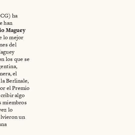
CG) ha
se han
io Maguey
e lo mejor
nes del
Maguey
n los que se
entina,
nera, el
la Berlinale,
por el Premio
cribir algo
os miembros
vez lo
olvieron un
una