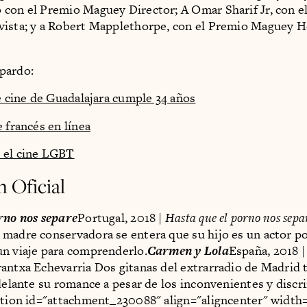
con el Premio Maguey Director; A Omar Sharif Jr, con e
vista; y a Robert Mapplethorpe, con el Premio Maguey 
pardo:
de cine de Guadalajara cumple 34 años
e francés en línea
 el cine LGBT
n Oficial
rno nos separe
Portugal, 2018 |
Hasta que el porno nos sep
madre conservadora se entera que su hijo es un actor po
n viaje para comprenderlo.
Carmen y Lola
España, 2018 |
antxa Echevarria Dos gitanas del extrarradio de Madrid 
 delante su romance a pesar de los inconvenientes y disc
ption id="attachment_230088" align="aligncenter" width