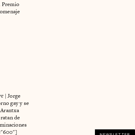
l Premio
Homenaje
are
| Jorge
rno gay y se
 Arantxa
tratan de
riminaciones
="600"]
NEWSLETTER