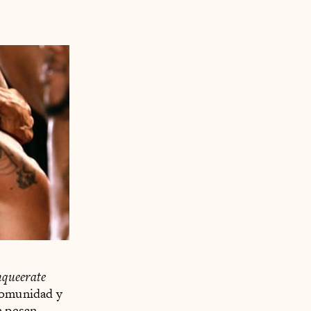
queerate
 comunidad y
e pesan.