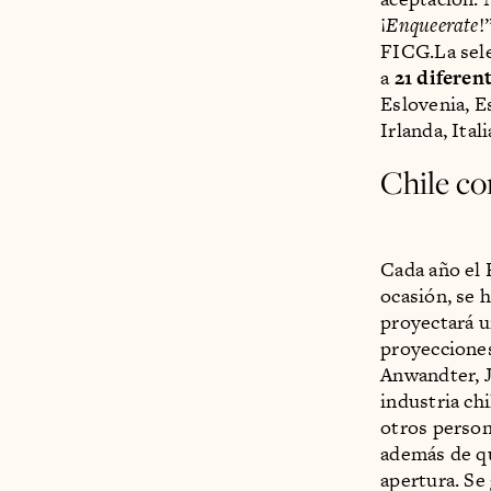
¡
Enqueerate
!
FICG.La sele
a
21 diferen
Eslovenia, E
Irlanda, Ita
Chile co
Cada año el 
ocasión, se 
proyectará un
proyecciones
Anwandter, J
industria ch
otros person
además de qu
apertura. Se