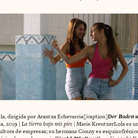
a, dirigida por Arantxa Echevarria[/caption]
Der Boden u
a, 2019 |
La tierra bajo mis pies
| Marie KreutzerLola es u
ultora de empresas; su hermana Conny es esquizofrénica