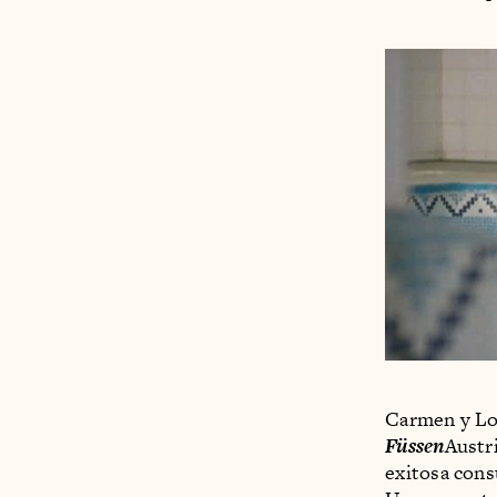
Carmen y Lol
Füssen
Austri
exitosa cons