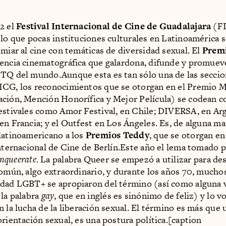
2 el
Festival Internacional de Cine de Guadalajara
(FI
 lo que pocas instituciones culturales en Latinoamérica 
emiar al cine con temáticas de diversidad sexual. El
Prem
encia cinematográfica que galardona, difunde y promuev
TQ del mundo.Aunque esta es tan sólo una de las seccio
ICG, los reconocimientos que se otorgan en el Premio 
ción, Mención Honorífica y Mejor Película) se codean co
estivales como Amor Festival, en Chile; DIVERSA, en Arg
en Francia; y el Outfest en Los Ángeles. Es, de alguna ma
latinoamericano a los
Premios Teddy
, que se otorgan en 
Internacional de Cine de Berlín.Este año el lema tomado 
nqueerate
. La palabra Queer se empezó a utilizar para des
común, algo extraordinario, y durante los años 70, much
dad LGBT+ se apropiaron del término (así como alguna 
 la palabra
gay
, que en inglés es sinónimo de feliz) y lo v
n la lucha de la liberación sexual. El término es más que 
orientación sexual, es una postura política.[caption