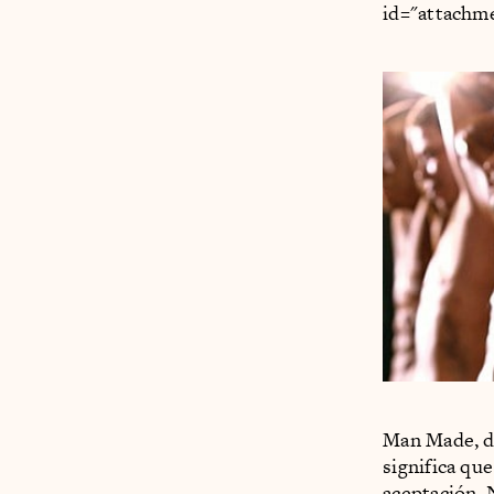
id="attachm
Man Made, di
significa qu
aceptación. 