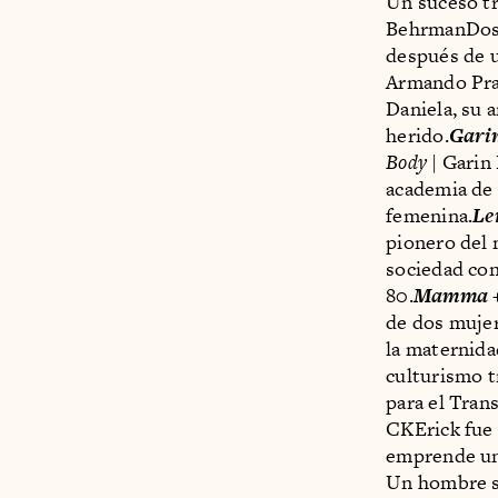
Un suceso trá
BehrmanDos 
después de u
Armando Pra
Daniela, su 
herido.
Gari
Body
| Garin
academia de
femenina.
Le
pionero del
sociedad con
80.
Mamma 
de dos mujer
la maternida
culturismo t
para el Tran
CKErick fue 
emprende un 
Un hombre so