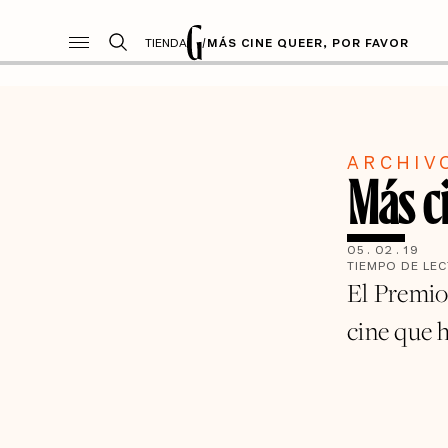
TIENDA
/
MÁS CINE QUEER, POR FAVOR
ARCHIV
Más ci
05
.
02
.
19
TIEMPO DE LE
El Premio
cine que h