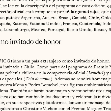
”, se lee en la descripción del programa de esta edición 34
cción oficial está compuesta por
16 largometrajes
, que
tes países
: Argentina, Austria, Brasil, Canadá, Chile, Col
spaña, Estonia, Estados Unidos, Francia, Guatemala, Indo
lia, Luxemburgo, México, Portugal, Reino Unido, Rusia y 
mo invitado de honor
FICG tiene a un país extranjero como invitado de honor.
ha invitado a Chile. Como parte del programa de Premio
a película chilena en la competencia oficial (
Lemebel
) y
 especiales (
Cola de mono
). Además se rendirá homenaje
aviera Mena y Pedro Lemebel, tres figuras emblemáticas
ilena. También se harán homenajes y reconocimientos esp
ajes que han cambiado los discursos y celebran la indivi
e, en sus respectivas plataformas, lanzan un mensaje de
 galardona a Christine Vachon con el Premio Maguey Tray