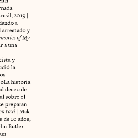
eith
rnada
rasil, 2019 |
dando a
l arrestado y
mories of My
r a una
tista y
dió la
los
oLa historia
 al deseo de
l sobre el
se preparan
en taxi
| Mak
s de 10 años,
ohn Butler
 un