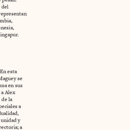
 del
 representan
ombia,
nesia,
Singapur.
 En esta
 Maguey se
 una en sus
 a Alex
 de la
eciales a
dualidad,
 unidad y
ectoria; a