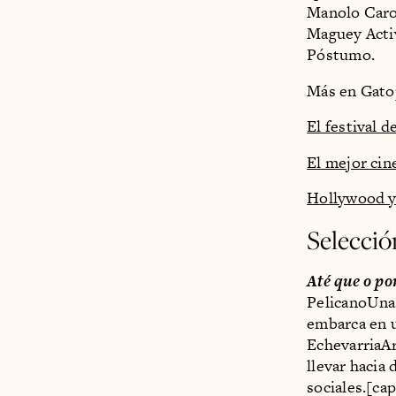
Manolo Caro 
Maguey Acti
Póstumo.
Más en Gato
El festival 
El mejor cin
Hollywood y
Selecció
Até que o po
PelicanoUna 
embarca en u
EchevarriaAr
llevar hacia
sociales.[ca