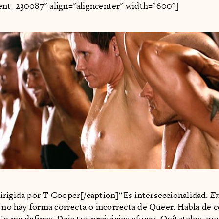
ent_230087" align="aligncenter" width="600"]
rigida por T Cooper[/caption]“Es interseccionalidad.
En
e no hay forma correcta o incorrecta de Queer. Habla de
No me definas. Deja tus prejuicios afuera. Quítatelos, qu