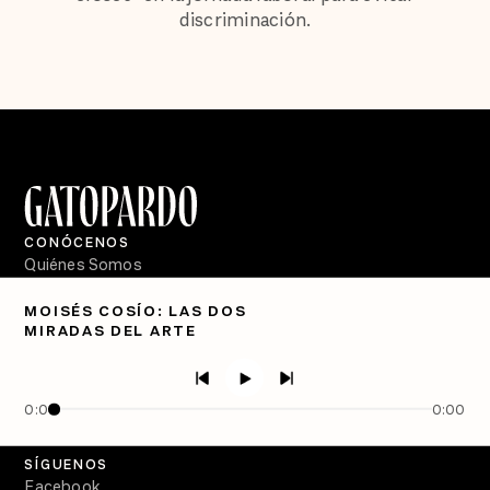
discriminación.
CONÓCENOS
Quiénes Somos
Directorio
MOISÉS COSÍO: LAS DOS
MIRADAS DEL ARTE
PÓDCASTS
Semanario Gatopardo
En Qué Momento
0:00
0:00
Crecer en Distopía
SÍGUENOS
Facebook