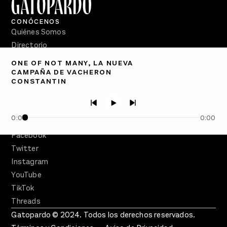
CONÓCENOS
Quiénes Somos
Directorio
ONE OF NOT MANY, LA NUEVA
PÓDCASTS
CAMPAÑA DE VACHERON
Semanario Gatopardo
CONSTANTIN
En Qué Momento
Crecer en Distopía
0:00
0:00
SÍGUENOS
Facebook
Twitter
Instagram
YouTube
TikTok
Threads
Gatopardo © 2024. Todos los derechos reservados.