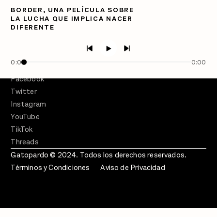
BORDER, UNA PELÍCULA SOBRE
PÓDCASTS
LA LUCHA QUE IMPLICA NACER
Semanario Gatopardo
DIFERENTE
En Qué Momento
Crecer en Distopía
0:00
0:00
SÍGUENOS
Facebook
Twitter
Instagram
YouTube
TikTok
Threads
Gatopardo © 2024. Todos los derechos reservados.
Términos y Condiciones
Aviso de Privacidad