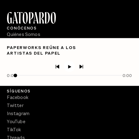
CONÓCENOS
Quiénes Somos
Directorio
PAPERWORKS REÚNE A LOS
ARTISTAS DEL PAPEL
PÓDCASTS
Semanario Gatopardo
En Qué Momento
0:00
0:00
Crecer en Distopía
SÍGUENOS
Facebook
Twitter
Instagram
YouTube
TikTok
Threads