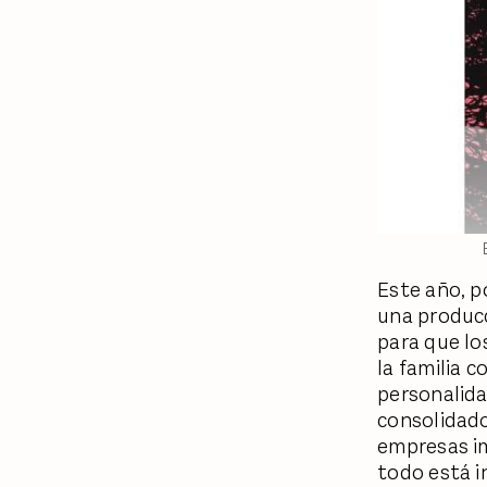
Este año, po
una producc
para que los
la familia 
personalida
consolidado
empresas im
todo está i