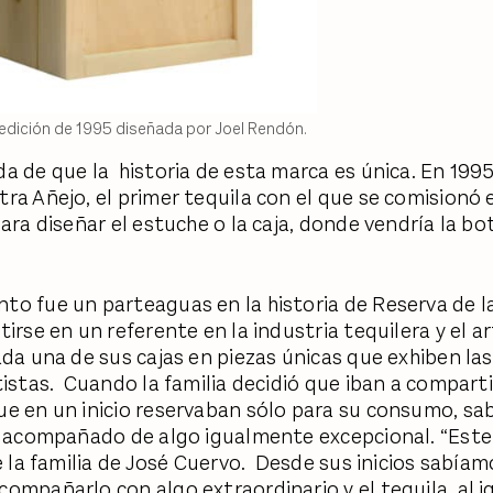
edición de 1995 diseñada por Joel Rendón.
a de que la historia de esta marca es única. En 1995
ra Añejo, el primer tequila con el que se comisionó e
ara diseñar el estuche o la caja, donde vendría la bo
o fue un parteaguas en la historia de Reserva de la
irse en un referente en la industria tequilera y el ar
ada una de sus cajas en piezas únicas que exhiben la
tistas. Cuando la familia decidió que iban a comparti
e en un inicio reservaban sólo para su consumo, sa
r acompañado de algo igualmente excepcional. “Est
de la familia de José Cuervo. Desde sus inicios sabía
ompañarlo con algo extraordinario y el tequila, al i