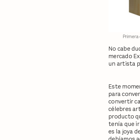
Primera 
No cabe dud
mercado Ext
un artista p
Este moment
para convert
convertir c
célebres ar
producto qu
tenía que i
es la joya 
debíamos ac