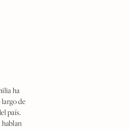
ilia ha
 largo de
el país.
a hablan