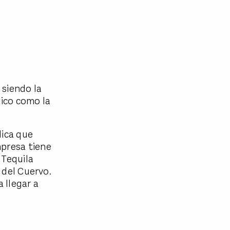
 siendo la
xico como la
dica que
mpresa tiene
 Tequila
o del Cuervo.
 llegar a