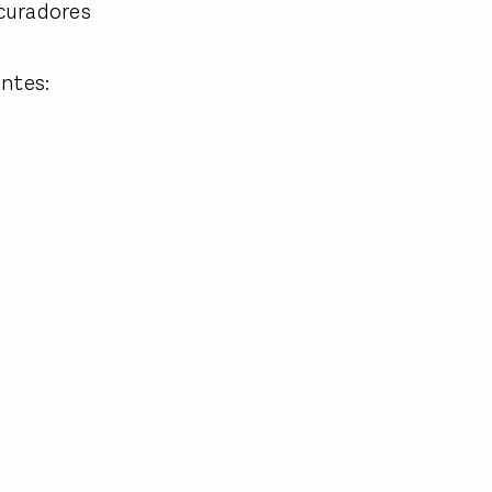
 curadores
entes: