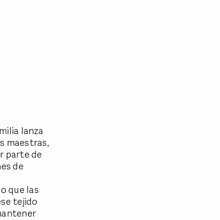
milia lanza
as maestras,
er parte de
nes de
io que las
se tejido
 mantener