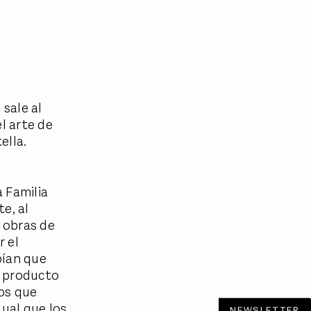
 sale al
l arte de
tella.
 Familia
te, al
s obras de
r el
bían que
e producto
mos que
gual que los
NEWSLETTER