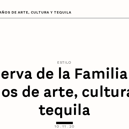
 AÑOS DE ARTE, CULTURA Y TEQUILA
ESTILO
erva de la Familia
os de arte, cultur
tequila
10
.
11
.
20