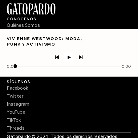
CONÓCENOS
Quiénes Somos
Directorio
VIVIENNE WESTWOOD: MODA,
PUNK Y ACTIVISMO
PÓDCASTS
Semanario Gatopardo
En Qué Momento
0:00
0:00
Crecer en Distopía
SÍGUENOS
Facebook
Twitter
Instagram
YouTube
TikTok
Threads
Gatopardo © 2024. Todos los derechos reservados.