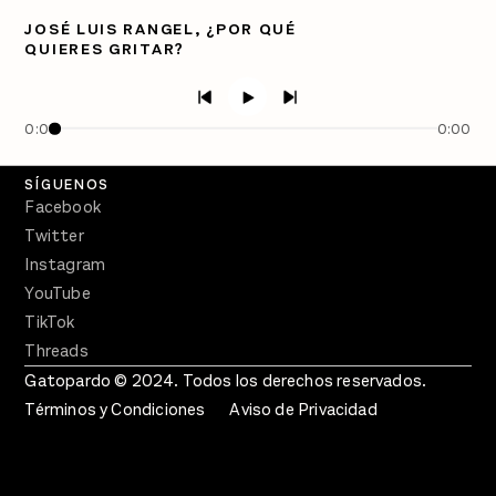
Directorio
JOSÉ LUIS RANGEL, ¿POR QUÉ
QUIERES GRITAR?
PÓDCASTS
Semanario Gatopardo
En Qué Momento
0:00
0:00
Crecer en Distopía
SÍGUENOS
Facebook
Twitter
Instagram
YouTube
TikTok
Threads
Gatopardo © 2024. Todos los derechos reservados.
Términos y Condiciones
Aviso de Privacidad