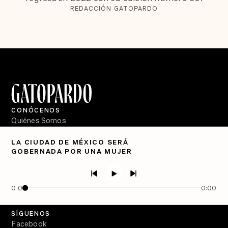
REDACCIÓN GATOPARDO
CONÓCENOS
Quiénes Somos
Directorio
LA CIUDAD DE MÉXICO SERÁ
GOBERNADA POR UNA MUJER
PÓDCASTS
Semanario Gatopardo
En Qué Momento
0:00
0:00
Crecer en Distopía
SÍGUENOS
Facebook