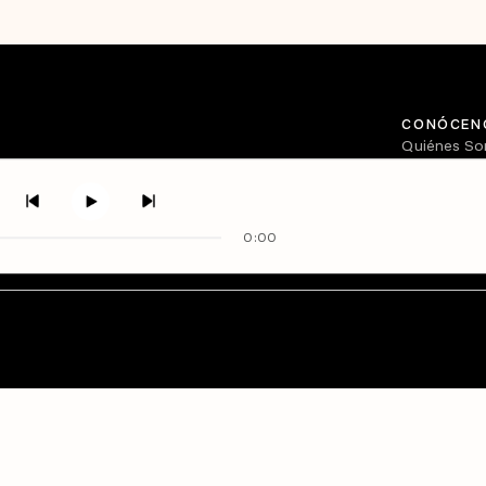
CONÓCEN
Quiénes S
Directorio
0:00