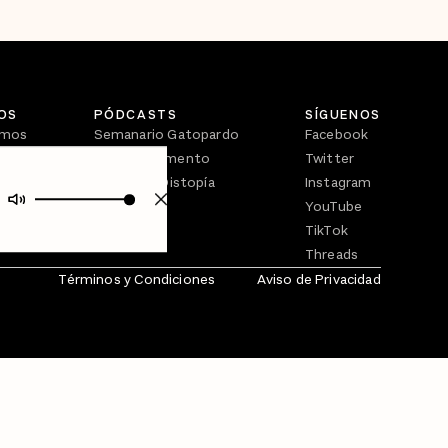
OS
PÓDCASTS
SÍGUENOS
omos
Semanario Gatopardo
Facebook
En Qué Momento
Twitter
Crecer en Distopía
Instagram
YouTube
TikTok
Threads
Términos y Condiciones
Aviso de Privacidad