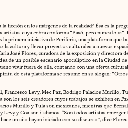
la ficción en los márgenes de la realidad? Ésa es la preg
is artistas cuya cobra conforma “Pasó, pero nunca lo vi”. 
s la primera iniciativa de Periferia, una plataforma que b
r la cultura y llevar proyectos culturales a nuevos espac
aria José Flores, curadora de la exposición y directora de
 idea de un posible escenario apocalíptico en la Ciudad d
eno vivir fuera de ella, contando con una oferta cultural 
espíritu de esta plataforma se resume en su slogan: “Otros
l, Francesco Levy, Mec Paz, Rodrigo Palacios Murillo, Tu
son los seis creadores cuyos trabajos se exhiben en
Pas
alacios Murillo y Tula son mexicanos, mientras que Bernal
y Levy y Coa son italianos. “Son todos artistas emergen
hace un año hayan iniciado con su discurso”, dice Flores