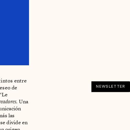
tintos entre
deseo de
NEWSLETTER
 “Le
readores.
Una
unicación
más las
se divide en
un origen