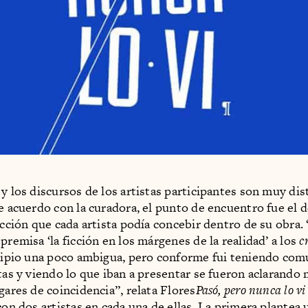
 y los discursos de los artistas participantes son muy dis
de acuerdo con la curadora, el punto de encuentro fue el 
ficción que cada artista podía concebir dentro de su obra.
remisa ‘la ​ficción ​en ​los ​márgenes​ de​ la​ realidad’ a los
c
ncipio una poco ambigua, pero conforme fui teniendo com
stas y viendo lo que iban a presentar se fueron aclarando 
gares de coincidencia”, relata Flores
Pasó, pero nunca lo vi
con dos artistas en cada una de ellas. La primera plantea 