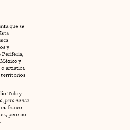
unta que se
Esta
usca
ios y
 Periferia,
e México y
o artística
 territorios
lio Tula y
ó, pero nunca
 es franco
tes, pero no
.