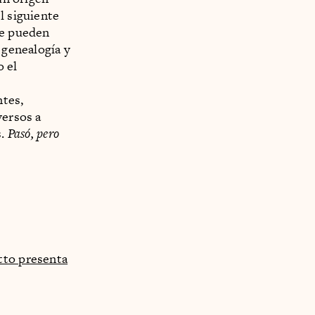
l siguiente
se pueden
 genealogía y
o el
ntes,
versos a
s.
Pasó, pero
to presenta