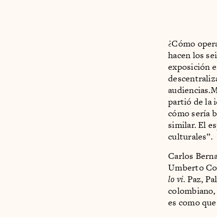
¿Cómo opera 
hacen los se
exposición e
descentraliza
audiencias.M
partió de la
cómo sería bu
similar. El 
culturales”.
Carlos Berna
Umberto Coa 
lo vi
. Paz, P
colombiano, 
es como que 