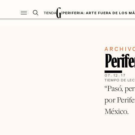
TIENDA
/
PERIFERIA: ARTE FUERA DE LOS M
ARCHIV
Perife
07
.
12
.
17
TIEMPO DE LE
“Pasó, per
por Perife
México.