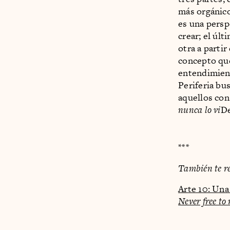
más orgánico
es una persp
crear; el úl
otra a parti
concepto que
entendimient
Periferia bu
aquellos con
nunca lo vi
De
***
También te r
Arte 10: Una
Never free to 