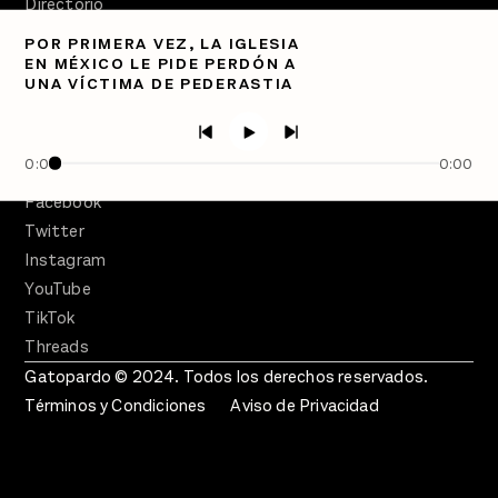
Directorio
POR PRIMERA VEZ, LA IGLESIA
PÓDCASTS
EN MÉXICO LE PIDE PERDÓN A
Semanario Gatopardo
UNA VÍCTIMA DE PEDERASTIA
En Qué Momento
Crecer en Distopía
0:00
0:00
SÍGUENOS
Facebook
Twitter
Instagram
YouTube
TikTok
Threads
Gatopardo © 2024. Todos los derechos reservados.
Términos y Condiciones
Aviso de Privacidad