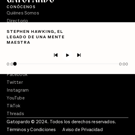
CONÓCENOS
Quiénes Somos
Directorio
STEPHEN HAWKING, EL
PÓDCASTS
LEGADO DE UNA MENTE
Semanario Gatopardo
MAESTRA
En Qué Momento
Crecer en Distopía
0:00
0:00
SÍGUENOS
Facebook
Twitter
Instagram
YouTube
TikTok
Threads
Gatopardo © 2024. Todos los derechos reservados.
Términos y Condiciones
Aviso de Privacidad