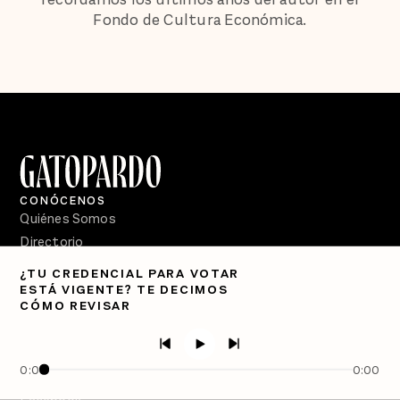
Fondo de Cultura Económica.
CONÓCENOS
Quiénes Somos
Directorio
¿TU CREDENCIAL PARA VOTAR
PÓDCASTS
ESTÁ VIGENTE? TE DECIMOS
Semanario Gatopardo
CÓMO REVISAR
En Qué Momento
Crecer en Distopía
0:00
0:00
SÍGUENOS