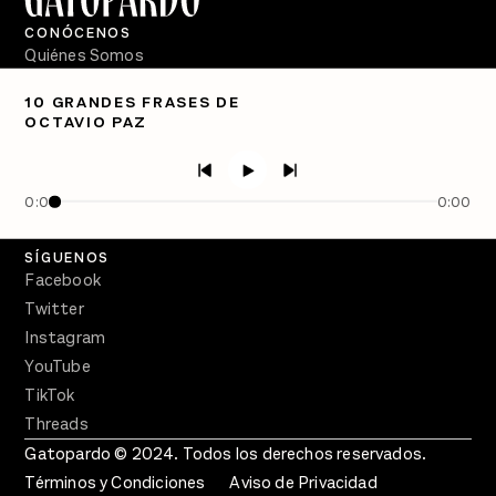
CONÓCENOS
Quiénes Somos
Directorio
10 GRANDES FRASES DE
OCTAVIO PAZ
PÓDCASTS
Semanario Gatopardo
En Qué Momento
0:00
0:00
Crecer en Distopía
SÍGUENOS
Facebook
Twitter
Instagram
YouTube
TikTok
Threads
Gatopardo © 2024. Todos los derechos reservados.
Términos y Condiciones
Aviso de Privacidad