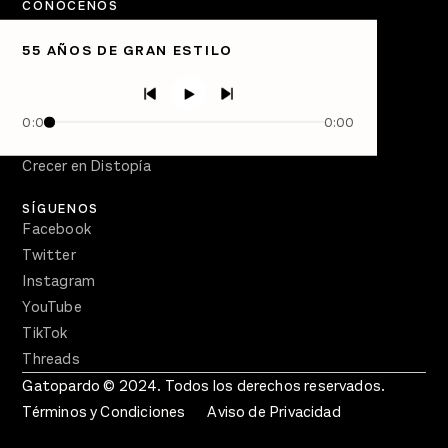
CONÓCENOS
Quiénes Somos
55 AÑOS DE GRAN ESTILO
Directorio
PÓDCASTS
Semanario Gatopardo
0:00
0:00
En Qué Momento
Crecer en Distopía
SÍGUENOS
Facebook
Twitter
Instagram
YouTube
TikTok
Threads
Gatopardo © 2024. Todos los derechos reservados.
Términos y Condiciones
Aviso de Privacidad