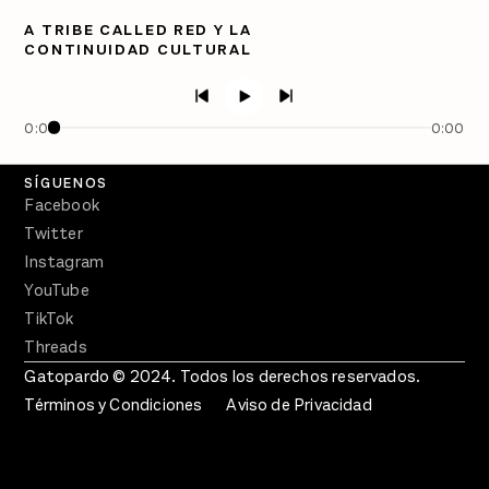
Directorio
A TRIBE CALLED RED Y LA
CONTINUIDAD CULTURAL
PÓDCASTS
Semanario Gatopardo
En Qué Momento
0:00
0:00
Crecer en Distopía
SÍGUENOS
Facebook
Twitter
Instagram
YouTube
TikTok
Threads
Gatopardo © 2024. Todos los derechos reservados.
Términos y Condiciones
Aviso de Privacidad