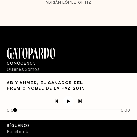
ADRIÁN LÓPEZ ORTIZ
CONÓCENOS
Quiénes Somos
Directorio
ABIY AHMED, EL GANADOR DEL
PREMIO NOBEL DE LA PAZ 2019
PÓDCASTS
Semanario Gatopardo
En Qué Momento
0:00
0:00
Crecer en Distopía
SÍGUENOS
Facebook