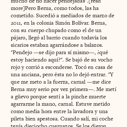
mucho de no hacer pendejadas".[read
more]Pero Berna, como todos, las ha
cometido. Sucedió a mediados de marzo de
2011, en la colonia Simón Bolívar. Berna,
con su cuerpo chupado como el de un
pájaro, llegó al barrio cuando todavía los
sicarios estaban agarrándose a balazos.
"Pendejo —se dijo para sí mismo—, ¿qué
estoy haciendo aquí?". Se bajó de su vocho
rojo y corrió a esconderse. Tocó en casa de
una anciana, pero ésta no lo dejó entrar. "Y
que me meto a la fuerza, carnal —me dice
Berna muy serio por vez primera—. Me metí
a güevo porque sentí a la pinche muerte
agarrarme la mano, carnal. Estuve metido
como media hora entre la lavadora y una
pileta bien apestosa. Cuando salí, mi coche
tenía dieciocho cuernazos. Se los dieron