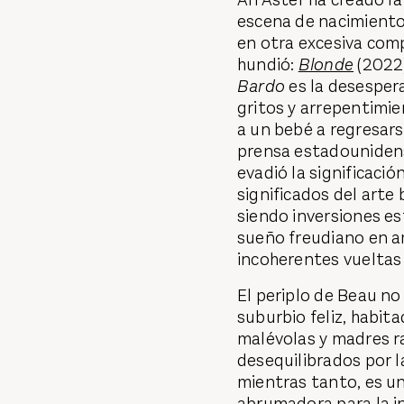
escena de nacimient
en otra excesiva comp
hundió:
Blonde
(2022)
Bardo
es la desesper
gritos y arrepentimie
a un bebé a regresars
prensa estadounidens
evadió la significació
significados del art
siendo inversiones es
sueño freudiano en a
incoherentes vueltas 
El periplo de Beau no
suburbio feliz, habit
malévolas y madres r
desequilibrados por l
mientras tanto, es un
abrumadora para la in