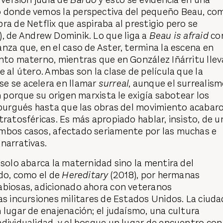
o donde vemos la perspectiva del pequeño Beau, co
ra de Netflix que aspiraba al prestigio pero se
, de Andrew Dominik. Lo que liga a
Beau is afraid
co
anza que, en el caso de Aster, termina la escena en
nto materno, mientras que en González Iñárritu llev
e al útero. Ambas son la clase de película que la
e se acelera en llamar
surreal
, aunque el surrealis
n porque su origen marxista le exigía sabotear los
e burgués hasta que las obras del movimiento acabar
tratosféricas. Es más apropiado hablar, insisto, de u
mbos casos, afectado seriamente por las muchas e
narrativas.
 solo abarca la maternidad sino la mentira del
ado, como el de
Hereditary
(2018), por hermanas
abiosas, adicionado ahora con veteranos
as incursiones militares de Estados Unidos. La ciuda
 lugar de enajenación; el judaísmo, una cultura
dividualidad, y el bosque un lugar de encuentro con