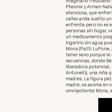
imaginario freudiano 
Pheonix y Armen Naha
silenciosa, que enfre
calles anda suelto u
enfrente pero no es e
personas sin hogar, v
un medicamento psiqu
ingerirlo sin agua pu
Mona (Patti LuPone, Z
tener sexo porque le q
secuencias, donde Bea
liberadora potencial,
Antonelli), una niña 
madres. La figura pat
madre, se asoma en v
omnipotente Mona, sa