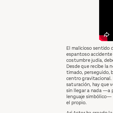
El malicioso sentido 
espantoso accidente t
costumbre judía, debe
Desde que recibe la n
timado, perseguido, 
centro gravitacional. 
saturación
,
hay que v
sin llegar a nada —a 
lenguaje simbólico— p
el propio.
Ari Aster ha creado la