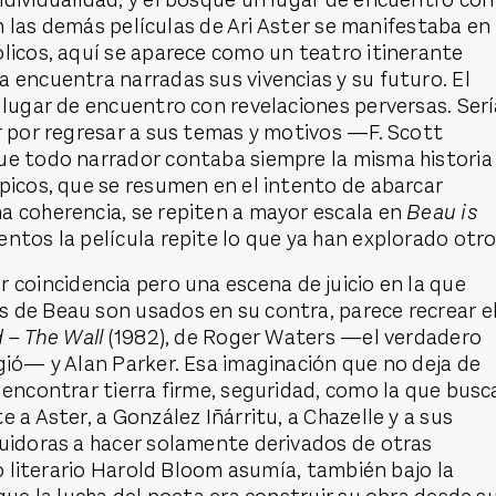
 en las demás películas de Ari Aster se manifestaba en 
licos, aquí se aparece como un teatro itinerante
 encuentra narradas sus vivencias y su futuro. El
 lugar de encuentro con revelaciones perversas. Ser
r por regresar a sus temas y motivos —F. Scott
ue todo narrador contaba siempre la misma historia
picos, que se resumen en el intento de abarcar
a coherencia, se repiten a mayor escala en
Beau is
tos la película repite lo que ya han explorado otro
r coincidencia pero una escena de juicio en la que
 de Beau son usados en su contra, parece recrear e
d – The Wall
(1982), de Roger Waters —el verdadero
gió— y Alan Parker. Esa imaginación que no deja de
 encontrar tierra firme, seguridad, como la que busc
 a Aster, a González Iñárritu, a Chazelle y a sus
buidoras a hacer solamente derivados de otras
co literario Harold Bloom asumía, también bajo la