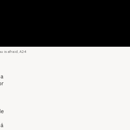
u is afraid, A24
da
or
de
zá