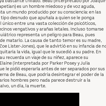
ya bastante trillado. Beau (interpretado por Joaqui
petian) es un hombre miedoso y de voz aguda,
nta un mundo producido por su consciencia: en las
n tipo desnudo que apuñala a quien se le ponga
l único entre una vasta colección de psicóticos,
ecinos vengativos y arañas letales. Incluso tomarse
iátrico representa un peligro para Beau, pues
ede matarlo. La causa de tanto temor es su madre,
oe Lister-Jones), que le advirtió en su infancia de n
uitaría la vida, igual que le sucedió a su padre. En
u recuerda un viaje de su niñez, aparece su
 Elaine (interpretada por Parker Posey y Julia
que le pidió esperarla antes de ser separados por sus
erna de Beau, que podría desintegrar el poder de la
arios hombres pero nada parece destruir a la
lvo, un día, la muerte.