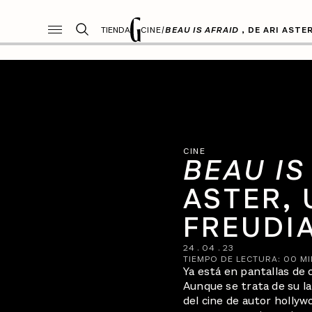
TIENDA
CINE
/
BEAU IS AFRAID
, DE ARI ASTE
CINE
BEAU IS
ASTER, 
FREUDI
24
.
04
.
23
TIEMPO DE LECTURA:
00
MI
Ya está en pantallas de 
Aunque se trata de su l
del cine de autor hollyw