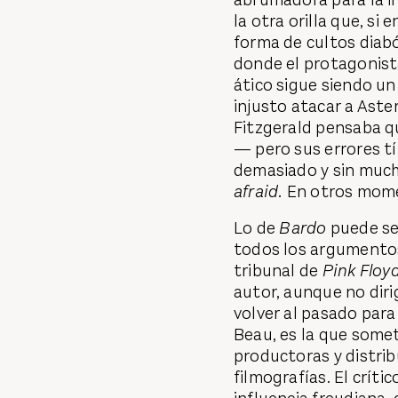
la otra orilla que, si
forma de cultos diabó
donde el protagonista
ático sigue siendo un
injusto atacar a Aste
Fitzgerald pensaba q
— pero sus errores tí
demasiado y sin much
afraid.
En otros momen
Lo de
Bardo
puede se
todos los argumentos
tribunal de
Pink Floy
autor, aunque no diri
volver al pasado para
Beau, es la que somete
productoras y distri
filmografías. El críti