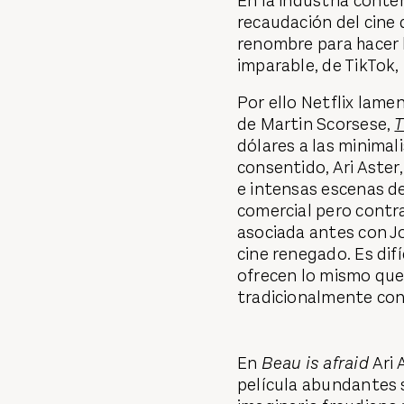
En la industria cont
recaudación del cine 
renombre para hacer 
imparable, de TikTok,
Por ello Netflix lam
de Martin Scorsese,
T
dólares a las minimal
consentido, Ari Aster
e intensas escenas de
comercial pero contr
asociada antes con J
cine renegado. Es dif
ofrecen lo mismo que
tradicionalmente con
En
Beau is afraid
Ari 
película abundantes 