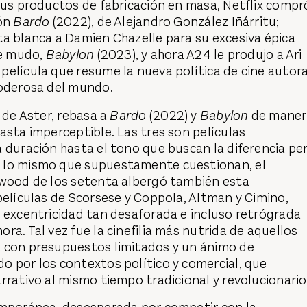
sus productos de fabricación en masa, Netflix compr
ión
Bardo
(2022), de Alejandro González Iñárritu;
a blanca a Damien Chazelle para su excesiva épica
ne mudo,
Babylon
(2023), y ahora A24 le produjo a Ari
elícula que resume la nueva política de cine autora
poderosa del mundo.
 de Aster, rebasa a
Bardo
(2022) y
Babylon
de maner
asta imperceptible. Las tres son películas
 duración hasta el tono que buscan la diferencia pe
 lo mismo que supuestamente cuestionan, el
ywood de los setenta albergó también esta
películas de Scorsese y Coppola, Altman y Cimino,
 excentricidad tan desaforada e incluso retrógrada
ra. Tal vez fue la cinefilia más nutrida de aquellos
 con presupuestos limitados y un ánimo de
o por los contextos político y comercial, que
rrativo al mismo tiempo tradicional y revolucionario