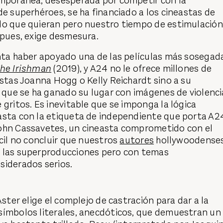
emporánea, desesperada por competir con la
de superhéroes, se ha financiado a los cineastas de
lo que quieran pero nuestro tiempo de estimulación
 pues, exige desmesura.
enta haber apoyado una de las películas más sosegad
he Irishman
(2019), y A24 no le ofrece millones de
istas Joanna Hogg o Kelly Reichardt sino a su
, que se ha ganado su lugar con imágenes de violenci
 gritos. Es inevitable que se imponga la lógica
asta con la etiqueta de independiente que porta A2
ohn Cassavetes, un cineasta comprometido con el
ícil no concluir que nuestros
autores
hollywoodense
 las superproducciones pero con temas
siderados serios.
Aster elige el complejo de castración para dar a la
símbolos literales, anecdóticos, que demuestran un