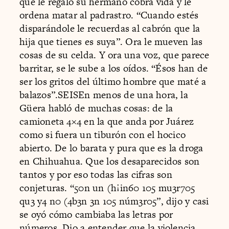
que le regaló su hermano cobra vida y le
ordena matar al padrastro. “Cuando estés
disparándole le recuerdas al cabrón que la
hija que tienes es suya”. Ora le mueven las
cosas de su celda. Y ora una voz, que parece
barritar, se le sube a los oídos. “Ésos han de
ser los gritos del último hombre que maté a
balazos”.SEISEn menos de una hora, la
Güera habló de muchas cosas: de la
camioneta 4×4 en la que anda por Juárez
como si fuera un tiburón con el hocico
abierto. De lo barata y pura que es la droga
en Chihuahua. Que los desaparecidos son
tantos y por eso todas las cifras son
conjeturas. “50n un (h¡in60 105 mu3r705
qu3 y4 n0 (4b3n 3n 105 núm3r05”, dijo y casi
se oyó cómo cambiaba las letras por
números. Dio a entender que la violencia