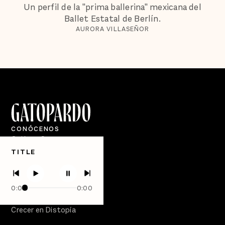
Un perfil de la "prima ballerina" mexicana del
Ballet Estatal de Berlín.
AURORA VILLASEÑOR
CONÓCENOS
Quiénes Somos
TITLE
Directorio
PÓDCASTS
Semanario Gatopardo
0:00
0:00
En Qué Momento
Crecer en Distopía