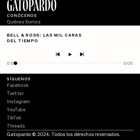
CONÓCENOS
Quiénes Somos
Directorio
BELL & ROSS: LAS MIL CARAS
DEL TIEMPO
PÓDCASTS
Semanario Gatopardo
En Qué Momento
0:00
0:00
Crecer en Distopía
SÍGUENOS
Facebook
Twitter
Instagram
YouTube
TikTok
Threads
Gatopardo © 2024. Todos los derechos reservados.