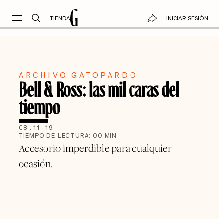
TIENDA
INICIAR SESIÓN
ARCHIVO GATOPARDO
Bell & Ross: las mil caras del
tiempo
08
.
11
.
19
TIEMPO DE LECTURA:
00
MIN
Accesorio imperdible para cualquier
ocasión.