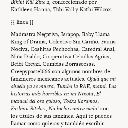
Bikini Kill Zine 2
, confeccionado por
Kathleen Hanna, Tobi Vail y Kathi Wilcox.
{{ linea }}
Madrastra Negativa, Israpop, Baby Llama
King of Drama, Colectivo Sin Cariño, Fauna
Nociva, Coshitas Pechochas, Catedral Anal,
Niña Diablo, Cooperativa Cebollas Agrias,
Beibi Creyzi, Cumbias Borrascosas,
Creepypastel666 son algunos nombres de
fanzineros mexicanos actuales.
Ojalá que mi
abuela ya se muera
,
Tumba la RAE, mami
,
Las
historias más horribles en mi Nezota
,
El
manual del oso goloso
,
Todxs lloramos
,
Fashion Bitches
,
No lucho contra nada!
son
los títulos de sus fanzines. Aquí te puedes
llamar como quieras y también escribir