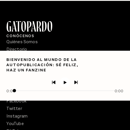
CONÓCENOS
Quiénes Somos
Directorio
BIENVENIDO AL MUNDO DE LA
PÓDCASTS
AUTOPUBLICACIÓN: SÉ FELIZ,
Semanario Gatopardo
HAZ UN FANZINE
En Qué Momento
Crecer en Distopía
0:00
0:00
SÍGUENOS
Facebook
Twitter
Instagram
YouTube