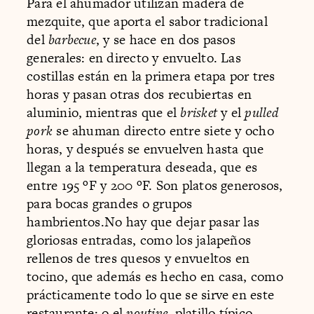
Para el ahumador utilizan madera de
mezquite, que aporta el sabor tradicional
del
barbecue
, y se hace en dos pasos
generales: en directo y envuelto. Las
costillas están en la primera etapa por tres
horas y pasan otras dos recubiertas en
aluminio, mientras que el
brisket
y el
pulled
pork
se ahuman directo entre siete y ocho
horas, y después se envuelven hasta que
llegan a la temperatura deseada, que es
entre 195 ºF y 200 ºF. Son platos generosos,
para bocas grandes o grupos
hambrientos.No hay que dejar pasar las
gloriosas entradas, como los jalapeños
rellenos de tres quesos y envueltos en
tocino, que además es hecho en casa, como
prácticamente todo lo que se sirve en este
restaurante; o el
poutine
, platillo típico