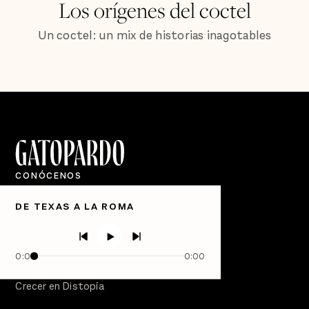
Los orígenes del coctel
Un coctel: un mix de historias inagotables
CONÓCENOS
Quiénes Somos
DE TEXAS A LA ROMA
Directorio
PÓDCASTS
Semanario Gatopardo
0:00
0:00
En Qué Momento
Crecer en Distopía