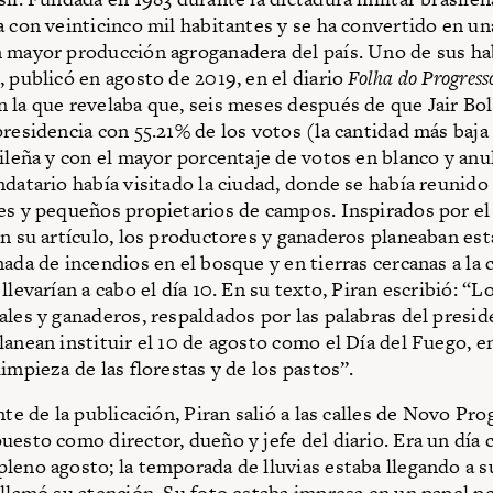
a con veinticinco mil habitantes y se ha convertido en un
 mayor producción agroganadera del país. Uno de sus ha
, publicó en agosto de 2019, en el diario
Folha do Progress
 la que revelaba que, seis meses después de que Jair Bo
presidencia con 55.21% de los votos (la cantidad más baja 
sileña y con el mayor porcentaje de votos en blanco y an
ndatario había visitado la ciudad, donde se había reunido
es y pequeños propietarios de campos. Inspirados por el
en su artículo, los productores y ganaderos planeaban es
nada de incendios en el bosque y en tierras cercanas a la 
llevarían a cabo el día 10. En su texto, Piran escribió: “L
ales y ganaderos, respaldados por las palabras del presid
lanean instituir el 10 de agosto como el Día del Fuego, en
impieza de las florestas y de los pastos”.
nte de la publicación, Piran salió a las calles de Novo Pr
uesto como director, dueño y jefe del diario. Era un día 
leno agosto; la temporada de lluvias estaba llegando a su
 llamó su atención. Su foto estaba impresa en un papel p