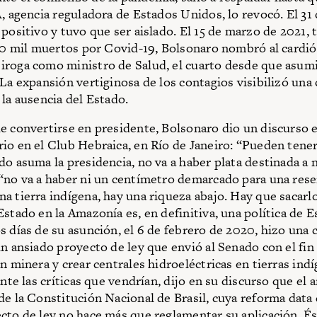
A, agencia reguladora de Estados Unidos, lo revocó. El 31
positivo y tuvo que ser aislado. El 15 de marzo de 2021, 
280 mil muertos por Covid-19, Bolsonaro nombró al cardi
roga como ministro de Salud, el cuarto desde que asumi
 La expansión vertiginosa de los contagios visibilizó una
 la ausencia del Estado.
e convertirse en presidente, Bolsonaro dio un discurso e
io en el Club He­braica, en Río de Janeiro: “Pueden tener
do asuma la presidencia, no va a haber plata destinada a 
“no va a haber ni un centímetro demarcado para una rese
a tierra indígena, hay una riqueza abajo. Hay que sacarlo
Estado en la Amazonía es, en definitiva, una política de E
s días de su asunción, el 6 de febrero de 2020, hizo una
un ansiado proyecto de ley que envió al Senado con el fin 
n minera y crear centrales hidroeléctricas en tierras indí
ante las críticas que vendrían, dijo en su discurso que el a
de la Constitución Nacional de Brasil, cuya reforma data 
cto de ley no hace más que reglamentar su aplicación. És