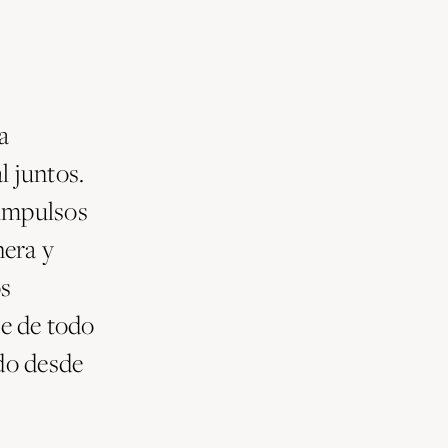
a
l juntos.
 impulsos
nera y
os
ce de todo
ado desde