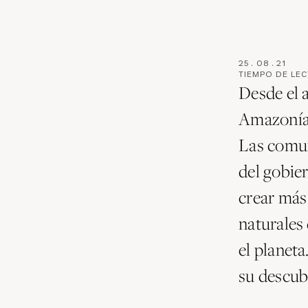
25
.
08
.
21
TIEMPO DE LE
Desde el 
Amazonía 
Las comun
del gobier
crear más 
naturales 
el planet
su descub