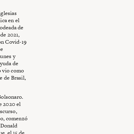
iglesias
ica en el
rodeada de
 de 2021,
con Covid-19
se
munes y
ayuda de
o vio como
 de Brasil,
Bolsonaro.
e 2020 el
scurso,
mpo, comenzó
e Donald
e, el 15 de