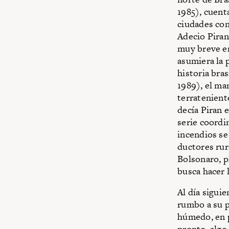
1985), cuent
ciudades con
Adecio Piran
muy breve en
asumiera la 
historia bra
1989), el ma
terratenient
decía Piran 
serie coordi
incendios se 
ductores rur
Bolsonaro, p
busca hacer l
Al día siguie
rumbo a su p
húmedo, en p
pronto, algo