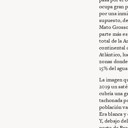
ocupa gran p
por una inmi
supuesto, de
Mato Grosso,
parte más es
total de la 
continental 
Atlántico, l
zonas donde 
15% del agua
La imagen qu
2019 un saté
cubría una g
tachonada po
población var
Era blanca y
Y, debajo de
norte de Bra