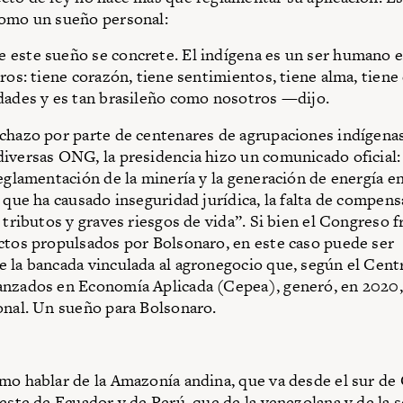
como un sueño personal:
 este sueño se concrete. El indígena es un ser humano 
tros: tiene corazón, tiene sentimientos, tiene alma, tiene
dades y es tan brasileño como nosotros —dijo.
chazo por parte de centenares de agru­paciones indígenas
iversas ONG, la presidencia hizo un comunicado oficial
reglamentación de la minería y la generación de energía en
o que ha causado inseguridad jurídica, la falta de compen
y tributos y graves riesgos de vida”. Si bien el Congreso
ctos propulsados por Bolsonaro, en este caso puede ser
 la bancada vinculada al agronegocio que, según el Cent
nzados en Economía Aplicada (Cepea), generó, en 2020,
onal. Un sueño para Bolsonaro.
mo hablar de la Amazonía andina, que va desde el sur de
oeste de Ecuador y de Perú, que de la venezolana y de la 