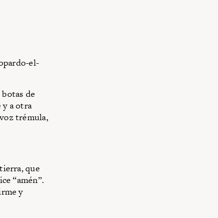
opardo-el-
y botas de
y a otra
 voz trémula,
tierra, que
dice “amén”.
firme y