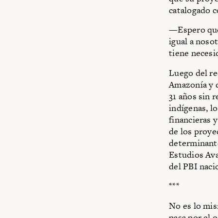
catalogado 
—Espero que
igual a noso
tiene necesi
Luego del re
Amazonía y d
31 años sin 
indígenas, l
financieras 
de los proye
determinante
Estudios Ava
del PBI naci
***
No es lo mis
pasa por el 