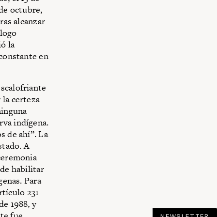
 de octubre,
tras alcanzar
ólogo
ó la
 constante en
scalofriante
 la certeza
ninguna
rva indígena.
s de ahí”. La
stado. A
 ceremonia
de habilitar
genas. Para
rtículo 231
de 1988, y
te fue
NEWSLETTER