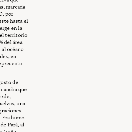
as, marcada
O, por
este hasta el
erge en la
l territorio
% del área
e al océano
des, en
representa
gosto de
a mancha que
erde,
selvas, una
graciones.
a. Era humo.
de Pará, al
ña (1964–