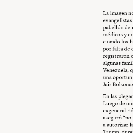
La imagen no 
evangelistas 
pabellón de 
médicos y en
cuando los h
por falta de
registraron 
algunas famil
Venezuela, q
una oportuni
Jair Bolsonar
En las plega
Luego de una
exgeneral Ed
aseguró “no 
a autorizar 
Trump, duran