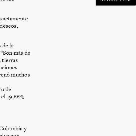
exactamente
 deseos,
 de la
: “Son más de
 tierras
saciones
 frenó muchos
ro de
 el 19.66%
 Colombia y
selva que