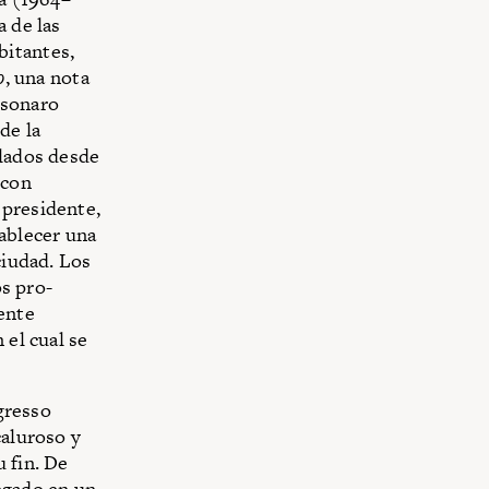
a de las
bitantes,
o
, una nota
lsonaro
de la
ulados desde
 con
 presidente,
tablecer una
ciudad. Los
os pro­
ente
 el cual se
ogresso
caluroso y
 fin. De
egado en un