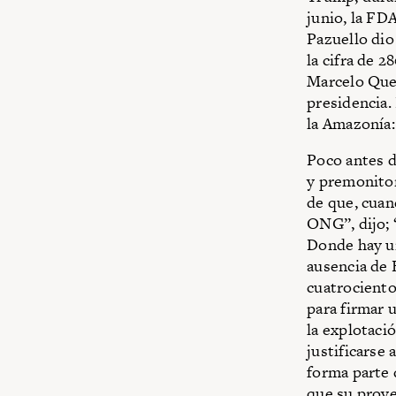
junio, la FD
Pazuello dio 
la cifra de 
Marcelo Quei
presidencia.
la Amazonía:
Poco antes d
y premonitor
de que, cuan
ONG”, dijo; 
Donde hay un
ausencia de 
cuatrociento
para firmar 
la explotació
justificarse 
forma parte 
que su proye