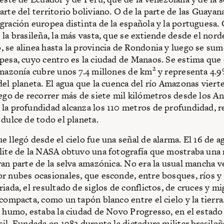
arte del territorio boliviano. O de la parte de las Guayan
gración europea distinta de la española y la portuguesa. 
 la brasileña, la más vasta, que se extiende desde el nord
 se alinea hasta la provincia de Rondonia y luego se sum
pesa, cuyo centro es la ciudad de Manaos. Se estima que e
2
Amazonía cubre unos 7.4 millones de km
y representa 4.9
del planeta. El agua que la cuenca del río Amazonas viert
uego de recorrer más de siete mil kilómetros desde los An
la profundidad alcanza los 110 metros de profundidad, 
 dulce de todo el planeta.
e llegó desde el cielo fue una señal de alarma. El 16 de a
lite de la NASA obtuvo una fotografía que mostraba un
ran parte de la selva amazónica. No era la usual mancha v
r nubes ocasionales, que esconde, entre bosques, ríos y 
iada, el resultado de siglos de conflictos, de cruces y mi
 compacta, como un tapón blanco entre el cielo y la tierr
l humo, estaba la ciudad de Novo Progresso, en el estado 
sil. Fundada en 1983 durante la dictadura militar brasile