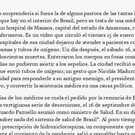
sorprendería si fuese la de alguna pastora de las tantas 
que hay en el interior de Brasil, pero se trata de una méd
un hospital de Manaos, capital del estado de Amazonas, 
fermeros. Es un video que circuló el viernes 15 de enero
ospitales de esa ciudad dejaron de atender a pacientes 
 camas y tubos de oxígeno. Un día después, el sábado 16, 
doscientas muertes. Enterraron los cuerpos en fosas co
ias no pudieron asistir a los sepelios. La ciudad recibió 
ue envió tubos de oxígeno; un gesto que Nicolás Madur
dad para responderle a su antiguo enemigo, el presidente
o, y convertir la asistencia médica en una causa política.
rias de los médicos se cuela el pedido por la renuncia de 
 vertiginosa serie de deserciones, el 16 de septiembre d
uardo Pazuello asumió como ministro de Salud. En su di
saber nada del sistema de salud de Brasil”. Al poco tie
la prescripción de hidroxicloroquina, un componente qu
te el comienzo de la pandemia, salió a respaldar hasta qu