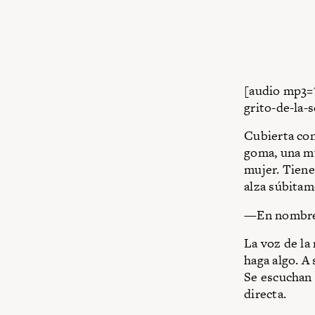
[audio mp3=
grito-de-la-
Cubierta con
goma, una mu
mujer. Tiene
alza súbitame
—En nombre d
La voz de la 
haga algo. A 
Se escuchan l
directa.