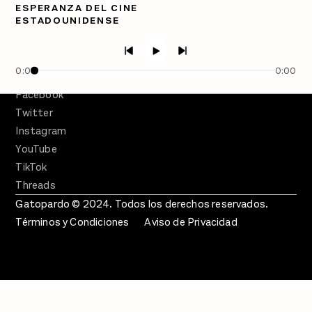
PÓDCASTS
ESPERANZA DEL CINE
Semanario Gatopardo
ESTADOUNIDENSE
En Qué Momento
Crecer en Distopía
0:00
0:00
SÍGUENOS
Facebook
Twitter
Instagram
YouTube
TikTok
Threads
Gatopardo © 2024. Todos los derechos reservados.
Términos y Condiciones
Aviso de Privacidad