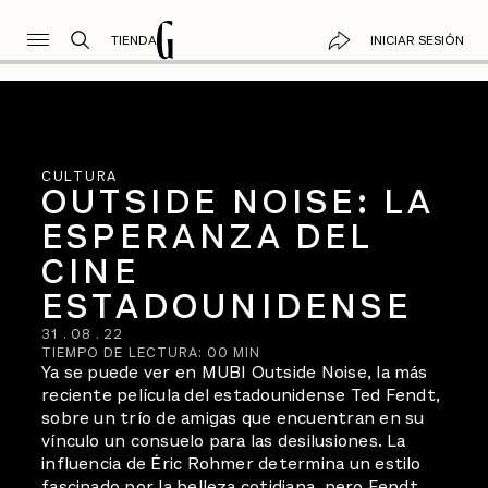
TIENDA
INICIAR SESIÓN
CULTURA
OUTSIDE NOISE: LA
ESPERANZA DEL
CINE
ESTADOUNIDENSE
31
.
08
.
22
TIEMPO DE LECTURA:
00
MIN
Ya se puede ver en MUBI Outside Noise, la más
reciente película del estadounidense Ted Fendt,
sobre un trío de amigas que encuentran en su
vínculo un consuelo para las desilusiones. La
influencia de Éric Rohmer determina un estilo
fascinado por la belleza cotidiana, pero Fendt