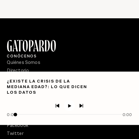
CONÓCENOS
Quiénes Somos
Directorio
¿EXISTE LA CRISIS DE LA
PÓDCASTS
MEDIANA EDAD?: LO QUE DICEN
Semanario Gatopardo
LOS DATOS
En Qué Momento
Crecer en Distopía
0:00
0:00
SÍGUENOS
Facebook
Twitter