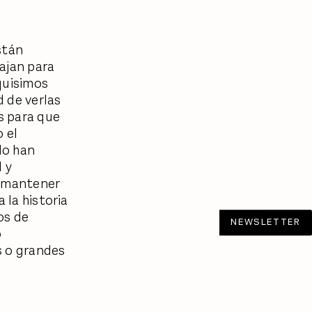
tán
bajan para
quisimos
 de verlas
s para que
o el
do han
 y
a mantener
 la historia
os de
NEWSLETTER
o
s o grandes