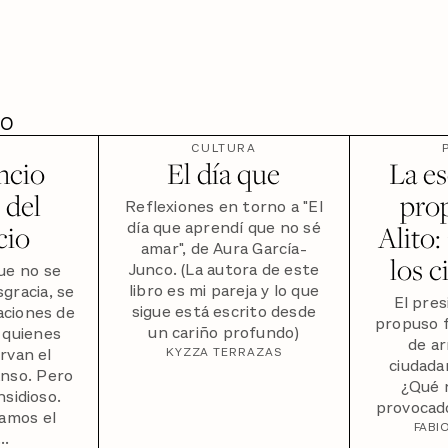
DO
CULTURA
ncio
El día que
La e
 del
pro
Reflexiones en torno a "El
día que aprendí que no sé
cio
Alito:
amar", de Aura García-
los 
Junco. (La autora de este
ue no se
libro es mi pareja y lo que
gracia, se
El pres
sigue está escrito desde
aciones de
propuso f
un cariño profundo)
 quienes
de ar
rvan el
KYZZA TERRAZAS
ciudada
anso. Pero
¿Qué 
nsidioso.
provocado
amos el
FABI
..