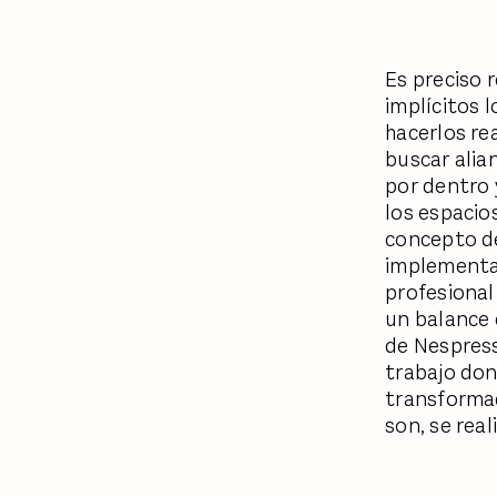
Es preciso 
implícitos
hacerlos re
buscar alia
por dentro 
los espacio
concepto de
implementad
profesional
un balance e
de Nespress
trabajo do
transformad
son, se rea