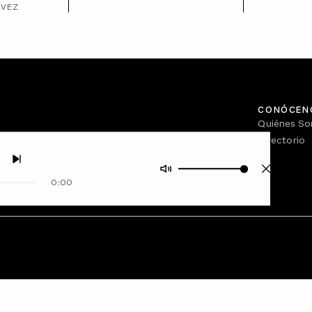
ÁVEZ
CONÓCEN
Quiénes S
Directorio
0:00