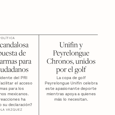
POLÍTICA
scandalosa
Unifin y
puesta de
Peyrelongue
 armas para
Chronos, unidos
ciudadanos
por el golf
idente del PRI
La copa de golf
acilitar el acceso
Peyrelongue Unifin celebra
mas para los
este apasionante deporte
nos mexicanos.
mientras apoya a quienes
reacciones ha
más lo necesitan.
 su declaración?
OLA VÁZQUEZ