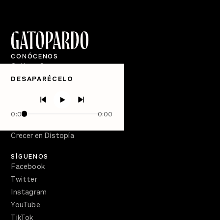
CONÓCENOS
Quiénes Somos
DESAPARÉCELO
Directorio
PÓDCASTS
Semanario Gatopardo
0:00
0:00
En Qué Momento
Crecer en Distopía
SÍGUENOS
Facebook
Twitter
Instagram
YouTube
TikTok