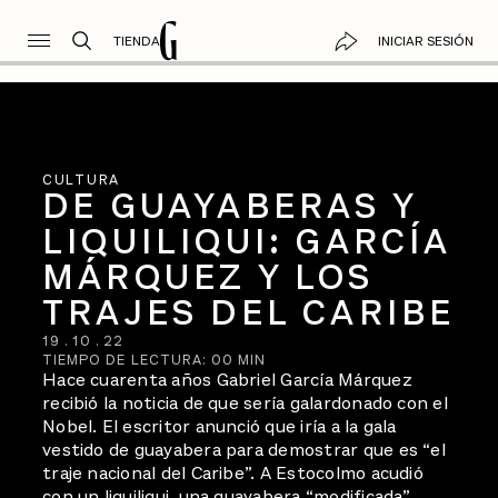
TIENDA
INICIAR SESIÓN
CULTURA
DE GUAYABERAS Y
LIQUILIQUI: GARCÍA
MÁRQUEZ Y LOS
TRAJES DEL CARIBE
19
.
10
.
22
TIEMPO DE LECTURA:
00
MIN
Hace cuarenta años Gabriel García Márquez
recibió la noticia de que sería galardonado con el
Nobel. El escritor anunció que iría a la gala
vestido de guayabera para demostrar que es “el
traje nacional del Caribe”. A Estocolmo acudió
con un liquiliqui, una guayabera “modificada”,