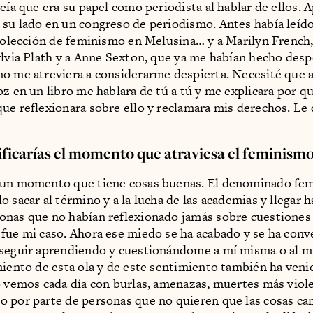
reía que era su papel como periodista al hablar de ellos. 
su lado en un congreso de periodismo. Antes había leído
 colección de feminismo en Melusina… y a Marilyn French, 
ylvia Plath y a Anne Sexton, que ya me habían hecho desp
o me atreviera a considerarme despierta. Necesité que 
oz en un libro me hablara de tú a tú y me explicara por q
ue reflexionara sobre ello y reclamara mis derechos. L
ficarías el momento que atraviesa el feminism
 un momento que tiene cosas buenas. El denominado fe
 sacar al término y a la lucha de las academias y llegar h
nas que no habían reflexionado jamás sobre cuestiones
fue mi caso. Ahora ese miedo se ha acabado y se ha conv
seguir aprendiendo y cuestionándome a mí misma o al m
miento de esta ola y de este sentimiento también ha veni
o vemos cada día con burlas, amenazas, muertes más viol
o por parte de personas que no quieren que las cosas c