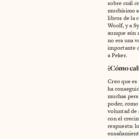
sobre cuál c
muchísimo a 
libros de la
Woolf, y a S
aunque aún n
no era una v
importante q
a Peker.
¿Cómo cali
Creo que es
ha conseguido
muchas perso
poder, como 
voluntad de 
con el creci
respuesta: l
ensañamient