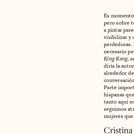
Es momento d
pero sobre to
a pintar par
visibilizar y
perdedoras.
necesario pe
King Kong
, 
diría la aut
alrededor de
conversación
Parte import
hispanas qu
tanto aquí e
seguimos atr
mujeres que 
Cristina