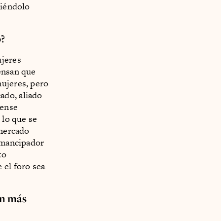
diéndolo
o?
ujeres
iensan que
mujeres, pero
ado, aliado
mense
 lo que se
 mercado
 emancipador
to
 el foro sea
ón más