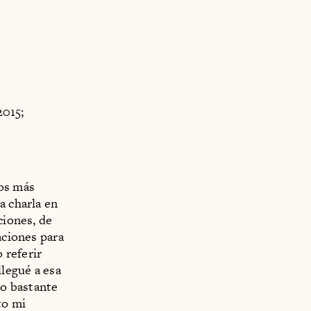
2015;
ios más
a charla en
ciones, de
aciones para
 referir
legué a esa
zo bastante
to mi