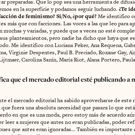
r preparadas. Que lo pop sea una herramienta de difusi
mos en la superficie y podamos seguir luchando.
¿Te id
facción de feminismo? Si/No, ¿por qué?
Me identifico c
es más que con facciones. Las voces a las que leo para a
n muchas y variadas, y puede que a veces no esté compl
sus planteamientos, pero nadie ha dicho que haya que es
odo. Me identifico con Luciana Peker, Ana Requena, Gabr
a, Virginie Despentes, Paul B. Preciado, Roxane Gay, Aix
Lijtmaer, Carolina Sanín, María Riot, Alana Portero, Pau
fica que el mercado editorial esté publicando a 
e el mercado editorial ha sabido aprovecharse de este
a que fuera una absoluta necesidad que pasara lo que est
erdo en que es una moda, pero estoy más de acuerdo aún
der leer a mujeres que antes no eran publicadas, poder re
iones que antes eran ignoradas… También es importante 