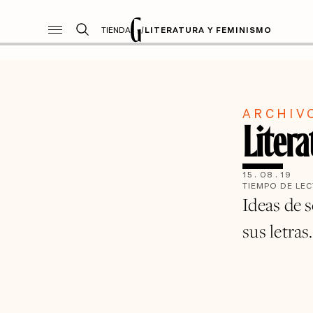
TIENDA
/
LITERATURA Y FEMINISMO
ARCHIV
Liter
15
.
08
.
19
TIEMPO DE LE
Ideas de s
sus letras.