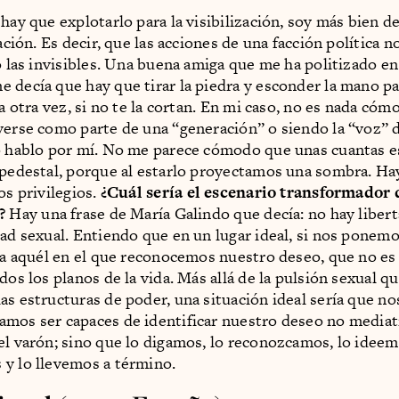
 hay que explotarlo para la visibilización, soy más bien d
zación. Es decir, que las acciones de una facción política n
no las invisibles. Una buena amiga que me ha politizado en
 decía que hay que tirar la piedra y esconder la mano p
ra otra vez, si no te la cortan. En mi caso, no es nada cóm
verse como parte de una “generación” o siendo la “voz” d
lo hablo por mí. No me parece cómodo que unas cuantas 
 pedestal, porque al estarlo proyectamos una sombra. Ha
os privilegios.
¿Cuál sería el escenario transformador 
?
Hay una frase de María Galindo que decía: no hay liberta
tad sexual. Entiendo que en un lugar ideal, si nos ponemo
ría aquél en el que reconocemos nuestro deseo, que no e
dos los planos de la vida. Más allá de la pulsión sexual q
as estructuras de poder, una situación ideal sería que n
mos ser capaces de identificar nuestro deseo no mediat
el varón; sino que lo digamos, lo reconozcamos, lo ideem
y lo llevemos a término.