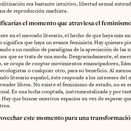
olitización era bastante intuitivo, libertad sexual enten
a de reproducción machista.
ficarías el momento que atraviesa el feminism
nte en el mercado literario, el hecho de que haya más m
o significa que haya un avance feminista. Hay quienes p
ando a un cambio de paradigma de la apreciación de las 
os que se trata de una moda. Desgraciadamente, el merc
o, se ocupa de cooptar movimientos emancipadores, llá
 ecologistas o cualquier otro, para su beneficio. Al menos
undo literario español, éste responde a los intereses del
e vender libros. No existe el feminismo de estado, no es
ional. Es una lucha cooptada, instrumentalizada y por tan
. Hay que buscar nuestros espacios en vez de esperar que
tros.
ovechar este momento para una transformaci