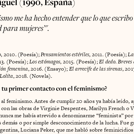
guel (1990, España)
ismo me ha hecho entender que lo que escribo 
d para mujeres’".
o
, 2010. (Poesía);
Pensamientos estériles
, 2011. (Poesía);
La
13. (Poesía);
Los estómagos
, 2015. (Poesía);
El dedo. Breves
ión femenina
, 2016. (Ensayo);
El arrecife de las sirenas
, 201
 Lolita
, 2018. (Novela).
tu primer contacto con el feminismo?
 al feminismo. Antes de cumplir 20 años ya había leído, 
 con las obras de Virginie Despentes, Marilyn French o V
nunca me había atrevido a denominarme “feminista” por
s demás o por simple desconocimiento de la lucha. Fue gr
rgentina, Luciana Peker, que me habló sobre feminicidios 