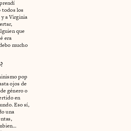
Aprendí
 todos los
y a Virginia
ertar,
alguien que
ué era
e debo mucho
o?
minismo pop
asta ojos de
 de género o
ertido en
undo. Eso sí,
do una
entas,
ambien…