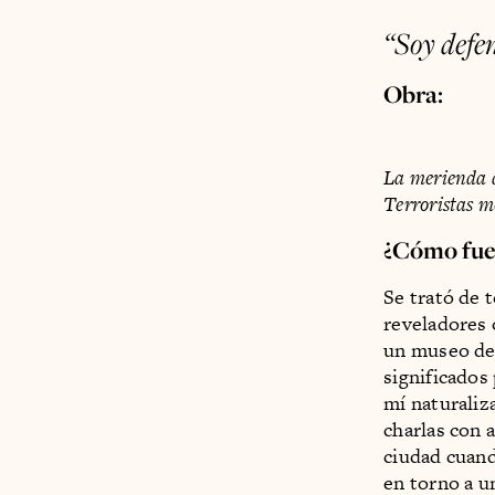
“Soy defen
Obra:
La merienda d
Terroristas 
¿Cómo fue 
Se trató de 
reveladores 
un museo de 
significados
mí naturaliz
charlas con 
ciudad cuand
en torno a u