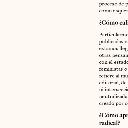
proceso de p
como esquem
¿Cómo cali
Particularme
publicadas n
estamos lleg
otras pensam
con el estad
feministas o
refiere al m
editorial, d
ni intersecc
neutralizada
creado por o
¿Cómo apr
radical?