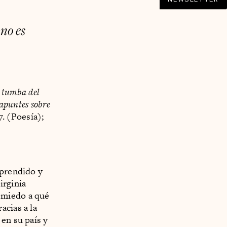
no es
 tumba del
 apuntes sobre
7. (Poesía);
aprendido y
irginia
 miedo a qué
acias a la
en su país y