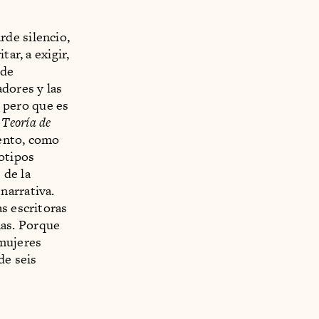
de silencio,
ar, a exigir,
 de
adores y las
 pero que es
e
Teoría de
mento, como
eotipos
 de la
narrativa.
s escritoras
as. Porque
 mujeres
de seis