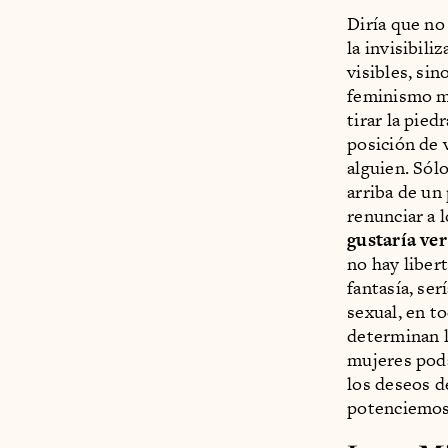
Diría que no
la invisibili
visibles, si
feminismo me
tirar la pied
posición de 
alguien. Só
arriba de un
renunciar a l
gustaría ver
no hay liber
fantasía, se
sexual, en to
determinan l
mujeres poda
los deseos d
potenciemos 