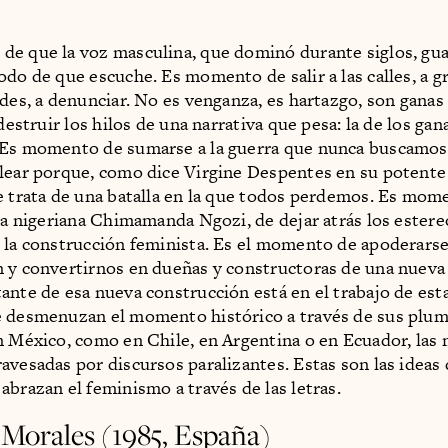
e que la voz masculina, que dominó durante siglos, guar
do de que escuche. Es momento de salir a las calles, a grit
edes, a denunciar. No es venganza, es hartazgo, son ganas
 destruir los hilos de una narrativa que pesa: la de los gan
 Es momento de sumarse a la guerra que nunca buscamos
lear porque, como dice Virgine Despentes en su potent
se trata de una batalla en la que todos perdemos. Es mo
ora nigeriana Chimamanda Ngozi, de dejar atrás los ester
 la construcción feminista. Es el momento de apoderarse
 y convertirnos en dueñas y constructoras de una nueva 
ante de esa nueva construcción está en el trabajo de esta
e desmenuzan el momento histórico a través de sus plum
n México, como en Chile, en Argentina o en Ecuador, las
avesadas por discursos paralizantes. Estas son las ideas 
abrazan el feminismo a través de las letras.
 Morales (1985, España)