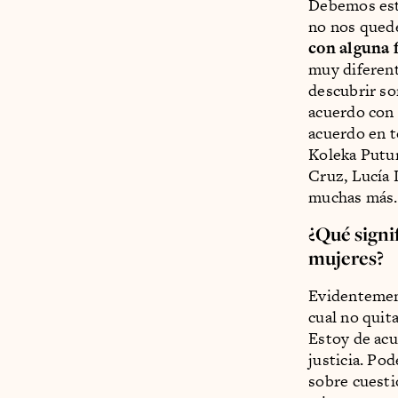
Debemos esta
no nos quede
con alguna 
muy diferent
descubrir so
acuerdo con 
acuerdo en t
Koleka Putum
Cruz, Lucía 
muchas más.
¿Qué signi
mujeres?
Evidentement
cual no quit
Estoy de acu
justicia. Po
sobre cuest