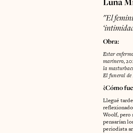
Luna Mi
"
El femin
‘intimida
Obra:
Estar enferm
marinero
, 20
la masturbac
El funeral de
¿Cómo fue 
Llegué tarde
reflexionado
Woolf, pero 
pensarían lo
periodista a