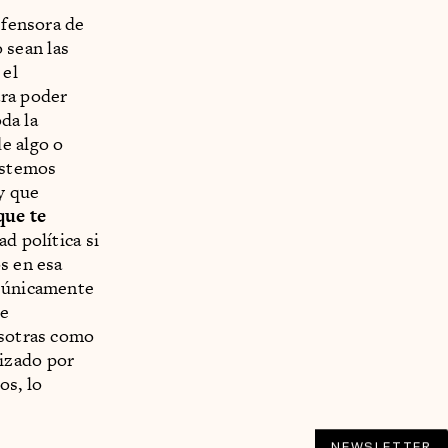
efensora de
o sean las
 el
ara poder
oda la
e algo o
estemos
y que
que te
d política si
s en esa
s únicamente
ue
osotras como
izado por
os, lo
NEWSLETTER