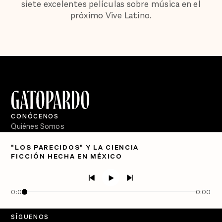
siete excelentes películas sobre música en el
próximo Vive Latino.
CONÓCENOS
Quiénes Somos
Directorio
"LOS PARECIDOS" Y LA CIENCIA
FICCIÓN HECHA EN MÉXICO
PÓDCASTS
Semanario Gatopardo
En Qué Momento
0:00
0:00
Crecer en Distopía
SÍGUENOS