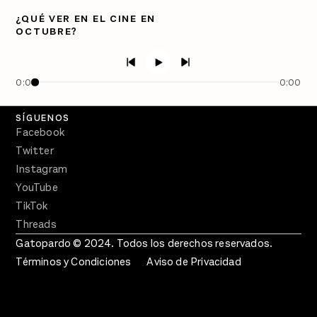
Directorio
¿QUÉ VER EN EL CINE EN
OCTUBRE?
PÓDCASTS
Semanario Gatopardo
En Qué Momento
0:00
0:00
Crecer en Distopía
SÍGUENOS
Facebook
Twitter
Instagram
YouTube
TikTok
Threads
Gatopardo © 2024. Todos los derechos reservados.
Términos y Condiciones
Aviso de Privacidad