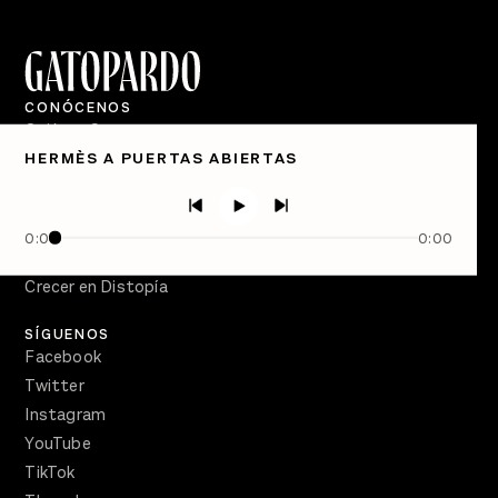
CONÓCENOS
Quiénes Somos
HERMÈS A PUERTAS ABIERTAS
Directorio
PÓDCASTS
Semanario Gatopardo
0:00
0:00
En Qué Momento
Crecer en Distopía
SÍGUENOS
Facebook
Twitter
Instagram
YouTube
TikTok