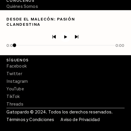
CONÓCENOS
Quiénes Somos
Directorio
DESDE EL MALECÓN: PASIÓN
CLANDESTINA
PÓDCASTS
Semanario Gatopardo
En Qué Momento
0:00
0:00
Crecer en Distopía
SÍGUENOS
Facebook
Twitter
Instagram
YouTube
TikTok
Threads
Gatopardo © 2024. Todos los derechos reservados.
Términos y Condiciones
Aviso de Privacidad