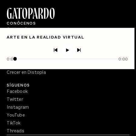
CONÓCENOS
Quiénes Somos
ARTE EN LA REALIDAD VIRTUAL
Directorio
PÓDCASTS
Semanario Gatopardo
0:00
0:00
En Qué Momento
Crecer en Distopía
SÍGUENOS
Facebook
Twitter
Instagram
YouTube
TikTok
Threads