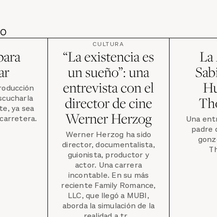
DO
CULTURA
para
“La existencia es
La
ar
un sueño”: una
Sab
entrevista con el
Hu
producción
scucharla
director de cine
Th
te, ya sea
Werner Herzog
 carretera.
Una entr
padre 
Werner Herzog ha sido
gonz
director, documentalista,
T
guionista, productor y
actor. Una carrera
incontable. En su más
reciente Family Romance,
LLC, que llegó a MUBI,
aborda la simulación de la
realidad a tr...