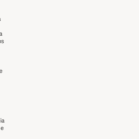
a
a
os
e
o
ia
de