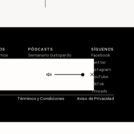
OS
PÓDCASTS
SÍGUENOS
omos
Semanario Gatopardo
Facebook
En Qué Momento
Twitter
Crecer en Distopía
Instagram
YouTube
TikTok
Threads
Términos y Condiciones
Aviso de Privacidad