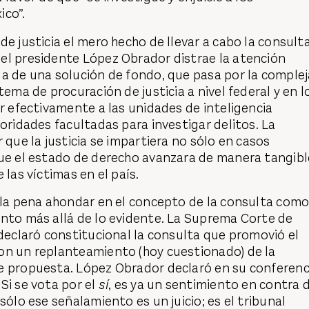
ico”.
de justicia el mero hecho de llevar a cabo la consult
el presidente López Obrador distrae la atención
a de una solución de fondo, que pasa por la complej
tema de procuración de justicia a nivel federal y en l
ar efectivamente a las unidades de inteligencia
toridades facultadas para investigar delitos. La
 que la justicia se impartiera no sólo en casos
que el estado de derecho avanzara de manera tangibl
 las víctimas en el país.
 la pena ahondar en el concepto de la consulta com
ento más allá de lo evidente. La Suprema Corte de
 declaró constitucional la consulta que promovió el
on un replanteamiento (hoy cuestionado) de la
e propuesta. López Obrador declaró en su conferenc
Si se vota por el
sí
, es ya un sentimiento en contra 
sólo ese señalamiento es un juicio; es el tribunal