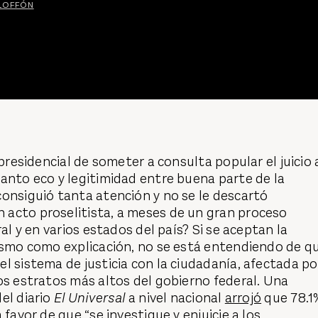
OLOFFÓN
 presidencial de someter a consulta popular el juicio 
anto eco y legitimidad entre buena parte de la
onsiguió tanta atención y no se le descartó
acto proselitista, a meses de un gran proceso
ral y en varios estados del país? Si se aceptan la
tismo como explicación, no se está entendiendo de q
l sistema de justicia con la ciudadanía, afectada po
os estratos más altos del gobierno federal. Una
el diario
El Universal
a nivel nacional
arrojó
que 78.1
 favor de que “se investigue y enjuicie a los