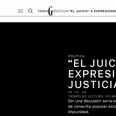
TIENDA
POLÍTICA
/
“EL JUICIO” A EXPRESIDE
POLÍTICA
“EL JUIC
EXPRES
JUSTICI
16
.
10
.
20
TIEMPO DE LECTURA:
00
MI
Sin una discusión seria s
de consulta popular est
impunidad.