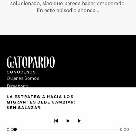
solucionado, sino que parece haber empeorado.
En este episodio ahonda...
CONÓCENOS
Quiénes Somos
Directorio
LA ESTRATEGIA HACIA LOS
PÓDCASTS
MIGRANTES DEBE CAMBIAR:
Semanario Gatopardo
KEN SALAZAR
En Qué Momento
Crecer en Distopía
0:00
0:00
SÍGUENOS