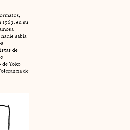
formatos,
 1969, en su
famosa
 nadie sabía
ba
istas de
do
jo de Yoko
olerancia de