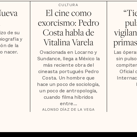
CULTURA
Nueva
El cine como
“Ti
k
exorcismo: Pedro
pul
Costa habla de
vigila
izo de su
iografía y
Vitalina Varela
primas
ón de la
io nacer.
Ovacionada en Locarno y
Las ópera
Sundance, llega a México la
sin pulso
más reciente obra del
compiten
cineasta portugués Pedro
Oficial 
Costa. Un hombre que
Internac
hace un poco de sociología,
un poco de antropología,
cuando filma híbridos
entre...
ALONSO DÍAZ DE LA VEGA