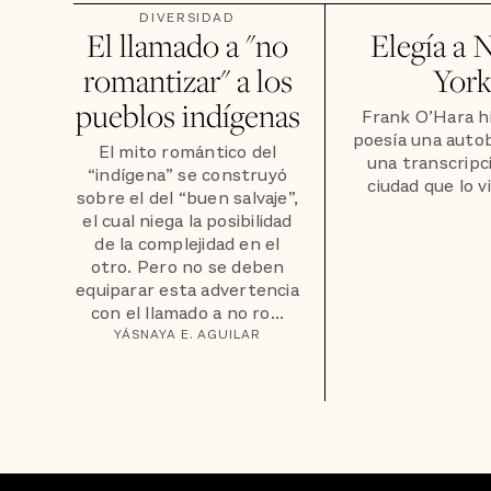
DIVERSIDAD
El llamado a "no
Elegía a 
romantizar" a los
Yor
pueblos indígenas
Frank O’Hara h
poesía una autob
El mito romántico del
una transcripci
“indígena” se construyó
ciudad que lo v
sobre el del “buen salvaje”,
el cual niega la posibilidad
de la complejidad en el
otro. Pero no se deben
equiparar esta advertencia
con el llamado a no ro...
YÁSNAYA E. AGUILAR