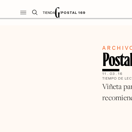
TIENDA
/
POSTAL 169
ARCHIV
Posta
11
.
03
.
16
TIEMPO DE LE
Viñeta pa
recomiend