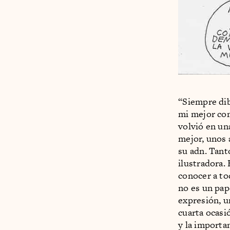
“Siempre dib
mi mejor co
volvió en una
mejor, unos a
su adn. Tant
ilustradora.
conocer a to
no es un pap
expresión, u
cuarta ocasió
y la importa