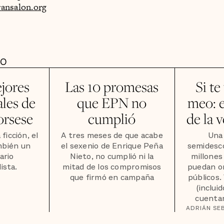
ransalon.org
DO
jores
Las 10 promesas
Si te
les de
que EPN no
meo: 
orsese
cumplió
de la v
ficción, el
A tres meses de que acabe
Una 
mbién un
el sexenio de Enrique Peña
semidesc
ario
Nieto, no cumplió ni la
millones
ista.
mitad de los compromisos
puedan or
que firmó en campaña
públicos.
(inclui
cuentan
ADRIÁN SE