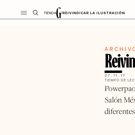
TIENDA
/
REIVINDICAR LA ILUSTRACIÓN
ARCHIV
Reivin
07
.
11
.
17
TIEMPO DE LE
Powerpaol
Salón Méxi
diferente