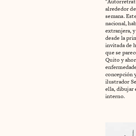
"Autorretrat
alrededor de
semana. Este
nacional, hab
extranjera, 
desde la pri
invitada de 
que se parec
Quito y ahor
enfermedades
concepción y
ilustrador S
ella, dibuja
interno.