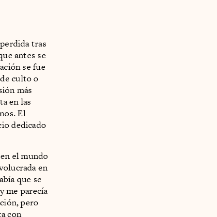
 perdida tras
que antes se
ación se fue
de culto o
esión más
ta en las
nos. El
cio dedicado
o en el mundo
nvolucrada en
abía que se
 y me parecía
ación, pero
ta con