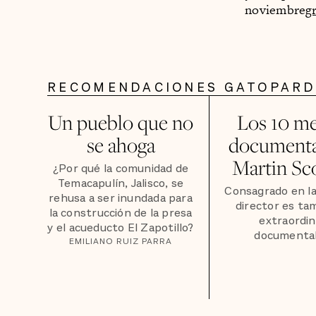
noviembre
g
RECOMENDACIONES GATOPAR
Un pueblo que no
Los 10 me
se ahoga
documenta
Martin Sc
¿Por qué la comunidad de
Temacapulín, Jalisco, se
Consagrado en la 
rehusa a ser inundada para
director es ta
la construcción de la presa
extraordin
y el acueducto El Zapotillo?
documental
EMILIANO RUIZ PARRA