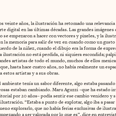
os veinte años, la ilustración ha retomado una relevancia
rte digital en las últimas décadas. Las grandes imágenes 
o se empezaron a hacer con vectores y pixeles, y la ilustr
n la memoria para salir de vez en cuando como un gusto 
erdo de la niñez, cuando el dibujo era la forma de expr
a ilustración no está perdida, ni siquiera escondida; palpi
ndes artistas de todo el mundo, muchos de ellos mexica
que, hasta hace cuatro años, no había realmente un espa
 a estos artistas y a sus obras.
el ambiente tenía un sabor diferente, algo estaba pasand
s cosas estaban cambiando. Maru Aguzzi –que ha estado i
torial por 20 años– podía sentir ese cambio venidero y s
 ilustración. “Estaba a punto de explotar, algo iba a pasar
ueno explorarlo, que no había ferias exclusivas de ilustr
mpezando a ser valorada por lo que es”, dice en entrevis