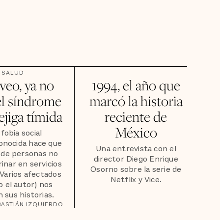
SALUD
 veo, ya no
1994, el año que
el síndrome
marcó la historia
ejiga tímida
reciente de
México
fobia social
onocida hace que
Una entrevista con el
 de personas no
director Diego Enrique
inar en servicios
Osorno sobre la serie de
 Varios afectados
Netflix y Vice.
do el autor) nos
 sus historias.
BASTIÁN IZQUIERDO