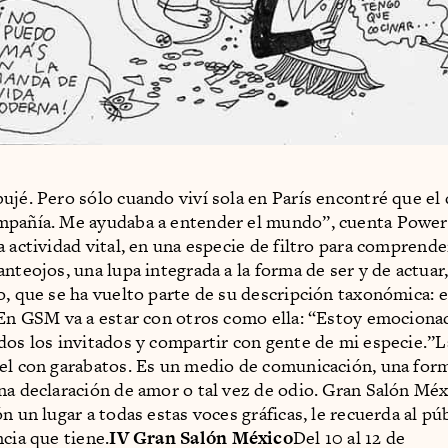
ujé. Pero sólo cuando viví sola en París encontré que el 
mpañía. Me ayudaba a entender el mundo”, cuenta Power
 actividad vital, en una especie de filtro para comprende
nteojos, una lupa integrada a la forma de ser y de actuar,
o, que se ha vuelto parte de su descripción taxonómica: 
 En GSM va a estar con otros como ella: “Estoy emociona
dos los invitados y compartir con gente de mi especie.”L
el con garabatos. Es un medio de comunicación, una for
na declaración de amor o tal vez de odio. Gran Salón Méx
n un lugar a todas estas voces gráficas, le recuerda al púb
ncia que tiene.
IV Gran Salón México
Del 10 al 12 de