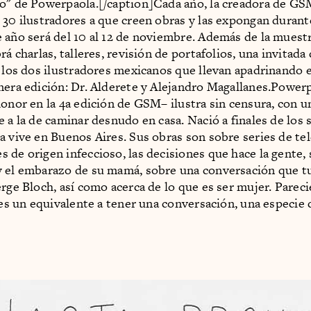
o" de Powerpaola.[/caption]Cada año, la creadora de GS
 30 ilustradores a que creen obras y las expongan durante
 año será del 10 al 12 de noviembre. Además de la muestr
rá charlas, talleres, revisión de portafolios, una invitada
y los dos ilustradores mexicanos que llevan apadrinando 
mera edición: Dr. Alderete y Alejandro Magallanes.Powerp
honor en la 4a edición de GSM– ilustra sin censura, con u
e a la de caminar desnudo en casa. Nació a finales de los 
a vive en Buenos Aires. Sus obras son sobre series de tel
 de origen infeccioso, las decisiones que hace la gente, 
 el embarazo de su mamá, sobre una conversación que t
erge Bloch, así como acerca de lo que es ser mujer. Pareci
r es un equivalente a tener una conversación, una especi