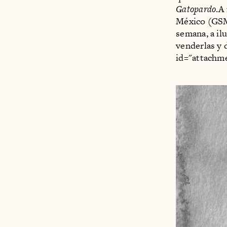
Gatopardo
.A
México (GSM)
semana, a il
venderlas y 
id="attachme