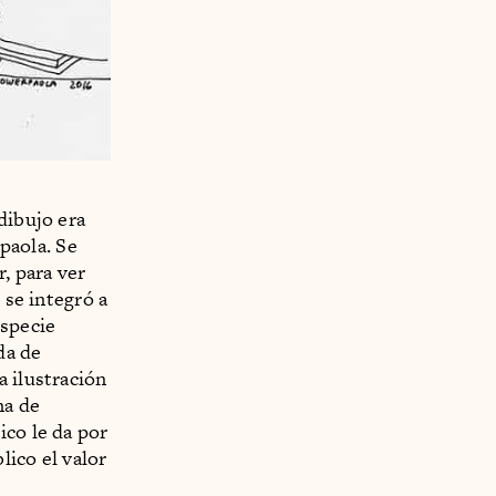
dibujo era
paola. Se
r, para ver
 se integró a
especie
da de
a ilustración
ma de
ico le da por
lico el valor