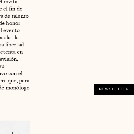
M invita
 el fin de
a de talento
 de honor
el evento
aola –la
na libertad
setenta en
evisión,
su
uvo con el
era que, para
e de monólogo
NEWSLETTER