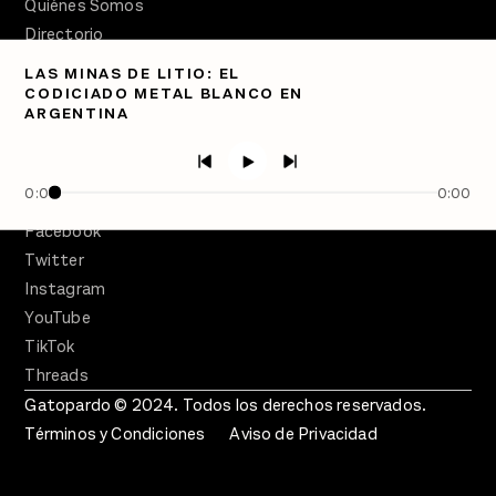
Quiénes Somos
Directorio
LAS MINAS DE LITIO: EL
PÓDCASTS
CODICIADO METAL BLANCO EN
Semanario Gatopardo
ARGENTINA
En Qué Momento
Crecer en Distopía
0:00
0:00
SÍGUENOS
Facebook
Twitter
Instagram
YouTube
TikTok
Threads
Gatopardo © 2024. Todos los derechos reservados.
Términos y Condiciones
Aviso de Privacidad