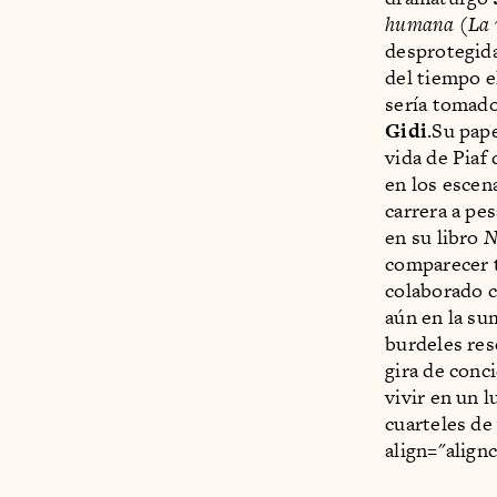
humana
(
La 
desprotegida
del tiempo e
sería tomado 
Gidi
.Su pap
vida de Piaf
en los escen
carrera a pe
en su libro
No
comparecer t
colaborado c
aún en la su
burdeles res
gira de conc
vivir en un 
cuarteles de
align="align