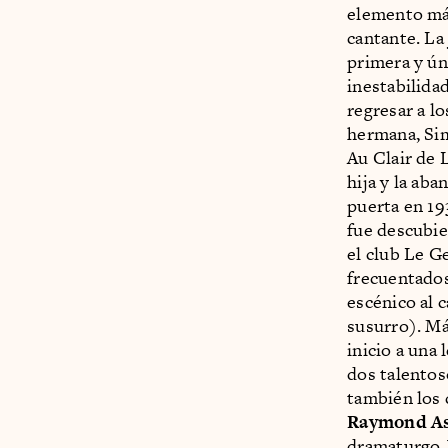
elemento más
cantante. La
primera y ún
inestabilidad
regresar a l
hermana, Sim
Au Clair de 
hija y la ab
puerta en 19
fue descubie
el club Le G
frecuentados
escénico al 
susurro). Má
inicio a una
dos talentos
también los 
Raymond A
dramaturgo