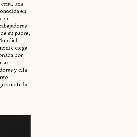
terna, una
conocida en
n en
rabajadoras
 de su padre,
Mundial.
amente ciega
ionada por
ó su
doras y ella
argo
gura ante la
"