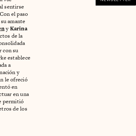
al sentirse
 Con el paso
e su amante
en
y
Karina
ctos de la
consolidada
r con su
rke establece
ada a
 nación y
n le ofreció
sentó en
ctuar en una
e permitió
etros de los