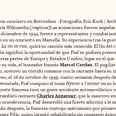
 un concierto en Rotterdam - Fotografía: Eric Koch / Arc
vía Wikimedia.[/caption]Las acusaciones fueron negadas 
 diciembre de 1944, frente a representantes y combatien
o en un concierto en Marsella. Su experiencia tras la gue
n
La vie en rose
, quizá su canción más conocida. El fin del 
én significó la oportunidad de que Piaf se pudiera prese
ersas partes de Europa y Estados Unidos, lugar en el que 
 su vida, el boxeador francés
Marcel Cerdan
. El pugilis
 sostuvo un tórrido romance con la cantante hasta su 
reo, el 28 de octubre de 1949, cuatro semanas después d
Devastada, Piaf compuso el tema
Hymne a l'amour
en su h
érprete francesa tuvo un grave accidente automovilístico 
l también cantante
Charles Aznavour
, que la mantuvo e
 convalecencia, Piaf desarrolló una fuerte adicción a la m
año después, la francesa contrajo matrimonio por primera
ues Pills, quien intentó rehabilitarla sin conseguir éxito