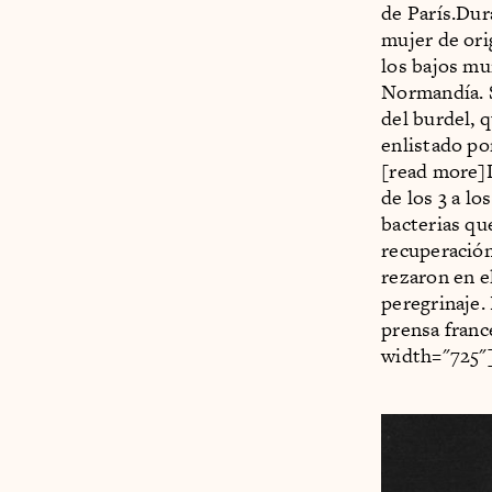
de París.Dura
mujer de ori
los bajos mu
Normandía. S
del burdel, 
enlistado po
[read more]D
de los 3 a l
bacterias qu
recuperación
rezaron en e
peregrinaje.
prensa franc
width="725"