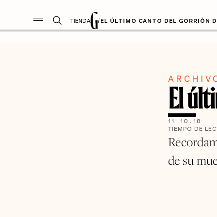
TIENDA
/
EL ÚLTIMO CANTO DEL GORRIÓN D
ARCHIV
El últ
11
.
10
.
18
TIEMPO DE LE
Recordamos
de su mue