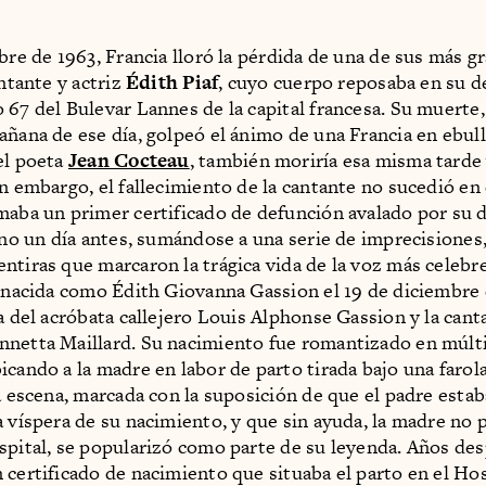
ubre de 1963, Francia lloró la pérdida de una de sus más g
antante y actriz
Édith Piaf
, cuyo cuerpo reposaba en su 
 67 del Bulevar Lannes de la capital francesa. Su muerte
añana de ese día, golpeó el ánimo de una Francia en ebull
el poeta
Jean Cocteau
, también moriría esa misma tarde
in embargo, el fallecimiento de la cantante no sucedió en 
maba un primer certificado de defunción avalado por su 
sino un día antes, sumándose a una serie de imprecisiones
ntiras que marcaron la trágica vida de la voz más celebr
, nacida como Édith Giovanna Gassion el 19 de diciembre 
ja del acróbata callejero Louis Alphonse Gassion y la cant
netta Maillard. Su nacimiento fue romantizado en múlt
cando a la madre en labor de parto tirada bajo una farola 
La escena, marcada con la suposición de que el padre esta
a víspera de su nacimiento, y que sin ayuda, la madre no p
spital, se popularizó como parte de su leyenda. Años de
 certificado de nacimiento que situaba el parto en el Ho