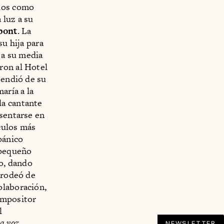
rios como
 luz a su
pont
. La
su hija para
 a su media
ron al Hotel
tendió de su
aría a la
la cantante
esentarse en
culos más
pánico
pequeño
co, dando
 rodeó de
olaboración,
ompositor
l
a voz
NEWSLETTER