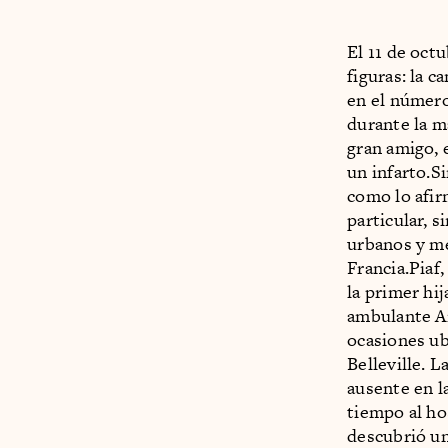
El 11 de oct
figuras: la c
en el número
durante la m
gran amigo, 
un infarto.S
como lo afir
particular, 
urbanos y me
Francia.Piaf
la primer hi
ambulante An
ocasiones ubi
Belleville. 
ausente en l
tiempo al ho
descubrió un