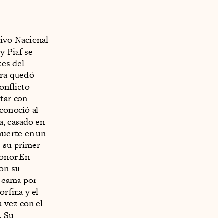
hivo Nacional
y Piaf se
tes del
rra quedó
conflicto
ntar con
conoció al
ta, casado en
muerte en un
e su primer
onor.En
con su
n cama por
orfina y el
 vez con el
. Su