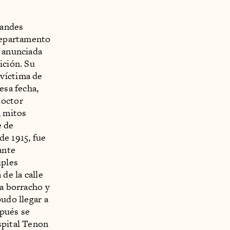
randes
departamento
, anunciada
ición. Su
 víctima de
esa fecha,
doctor
, mitos
e de
de 1915, fue
ante
iples
de la calle
ba borracho y
udo llegar a
spués se
spital Tenon