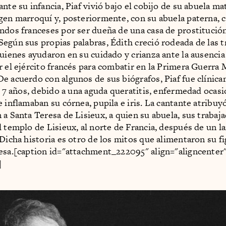
nte su infancia, Piaf vivió bajo el cobijo de su abuela ma
gen marroquí y, posteriormente, con su abuela paterna, 
ndos franceses por ser dueña de una casa de prostitució
egún sus propias palabras, Édith creció rodeada de las t
quienes ayudaron en su cuidado y crianza ante la ausencia
r el ejército francés para combatir en la Primera Guerra 
e acuerdo con algunos de sus biógrafos, Piaf fue clínic
os 7 años, debido a una aguda queratitis, enfermedad ocas
e inflamaban su córnea, pupila e iris. La cantante atribuy
 a Santa Teresa de Lisieux, a quien su abuela, sus trabaja
l templo de Lisieux, al norte de Francia, después de un l
 Dicha historia es otro de los mitos que alimentaron su fi
esa.[caption id="attachment_222095" align="aligncenter
]