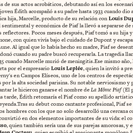
 de sus actos acrobáticos, debutando así en los escena
 joven Édith acompañó a su padre hasta 1933 cuando dio a
ica hija, Marcelle, producto de su relación con
Louis Du
 sentimental y económica de Piaf la llevó a separarse de 
os reflectores. Pocos meses después, Piaf tomó a su hija y
one, con quien vivía bajo el cuidado de Dupont y escapa
Lune. Al igual que lo había hecho su madre, Piaf se desen
andonó cuando su padre buscó recuperarla. La tragedia llam
35 cuando Marcelle murió de meningitis.Ese mismo año, 
rta por el empresario
Louis Leplée
, quien la invitó a pr
erny's en Campos Elíseos, uno de los centros de espectá
 por la alta sociedad parisina. Su notable nerviosismo y 
cantar le hicieron ganarse el nombre de
La Môme Piaf
(El 
s tarde, Édith retomaría el Piaf como su apellido artísti
 leyenda.Tras su debut como cantante profesional, Piaf se
os hombres con los que no solo desarrolló una cercana c
convirtió en dos elementos importantes de su vida: el c
sso
, quien también sería una de sus parejas amorosas, y e
Jean Cocteau
, quien escribió el apasionante monólogo
L