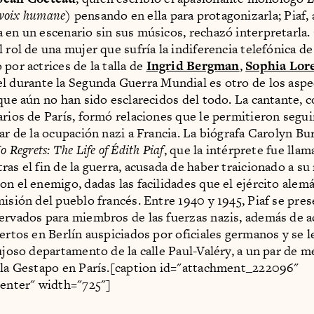
voix humane
) pensando en ella para protagonizarla; Piaf, 
 en un escenario sin sus músicos, rechazó interpretarla.
l rol de una mujer que sufría la indiferencia telefónica d
por actrices de la talla de
Ingrid Bergman
,
Sophia Lor
el durante la Segunda Guerra Mundial es otro de los aspe
 que aún no han sido esclarecidos del todo. La cantante, 
arios de París, formó relaciones que le permitieron segui
sar de la ocupación nazi a Francia. La biógrafa Carolyn Bu
 Regrets: The Life of Édith Piaf
, que la intérprete fue llam
ras el fin de la guerra, acusada de haber traicionado a su
on el enemigo, dadas las facilidades que el ejército alemá
misión del pueblo francés. Entre 1940 y 1945, Piaf se pre
ervados para miembros de las fuerzas nazis, además de a
iertos en Berlín auspiciados por oficiales germanos y se l
lujoso departamento de la calle Paul-Valéry, a un par de m
 la Gestapo en París.[caption id="attachment_222096"
center" width="725"]