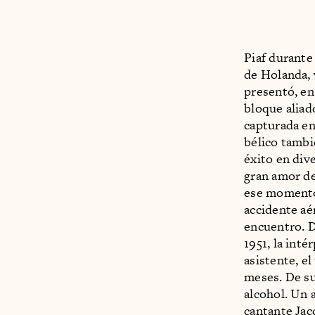
Piaf durante
de Holanda, 
presentó, en
bloque aliad
capturada e
bélico tambi
éxito en div
gran amor de
ese momento,
accidente aé
encuentro. 
1951, la int
asistente, e
meses. De su
alcohol. Un 
cantante Jacq