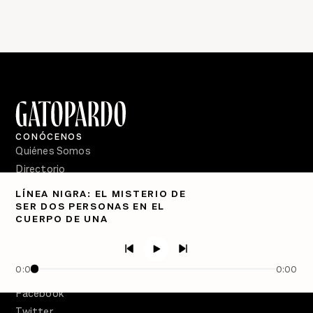
CONÓCENOS
Quiénes Somos
Directorio
LÍNEA NIGRA: EL MISTERIO DE
PÓDCASTS
SER DOS PERSONAS EN EL
Semanario Gatopardo
CUERPO DE UNA
En Qué Momento
Crecer en Distopía
0:00
0:00
SÍGUENOS
Facebook
Twitter