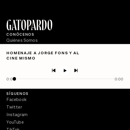
CONÓCENOS
Quiénes Somos
Directorio
HOMENAJE A JORGE FONS Y AL
CINE MISMO
PÓDCASTS
Semanario Gatopardo
En Qué Momento
0:00
0:00
Crecer en Distopía
SÍGUENOS
Facebook
Twitter
Instagram
YouTube
TikTok