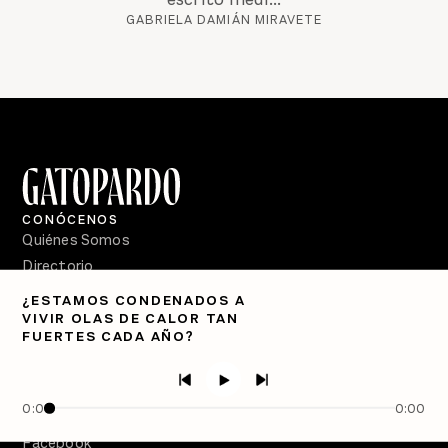
GABRIELA DAMIÁN MIRAVETE
CONÓCENOS
Quiénes Somos
Directorio
¿ESTAMOS CONDENADOS A
PÓDCASTS
VIVIR OLAS DE CALOR TAN
Semanario Gatopardo
FUERTES CADA AÑO?
En Qué Momento
Crecer en Distopía
0:00
0:00
SÍGUENOS
Facebook