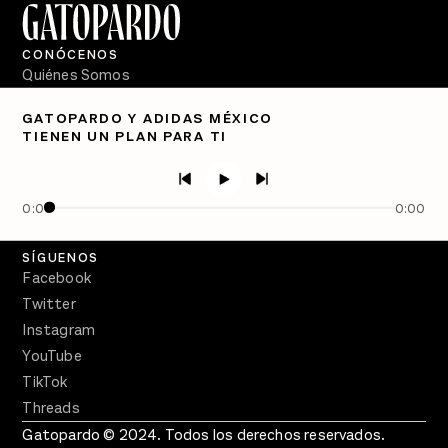
CONÓCENOS
Quiénes Somos
Directorio
GATOPARDO Y ADIDAS MÉXICO
TIENEN UN PLAN PARA TI
PÓDCASTS
Semanario Gatopardo
En Qué Momento
0:00
0:00
Crecer en Distopía
SÍGUENOS
Facebook
Twitter
Instagram
YouTube
TikTok
Threads
Gatopardo © 2024. Todos los derechos reservados.