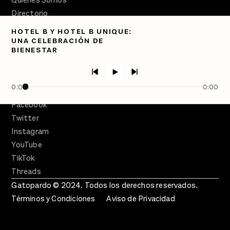
Quiénes Somos
Directorio
HOTEL B Y HOTEL B UNIQUE:
PÓDCASTS
UNA CELEBRACIÓN DE
Semanario Gatopardo
BIENESTAR
En Qué Momento
Crecer en Distopía
0:00
0:00
SÍGUENOS
Facebook
Twitter
Instagram
YouTube
TikTok
Threads
Gatopardo © 2024. Todos los derechos reservados.
Términos y Condiciones
Aviso de Privacidad